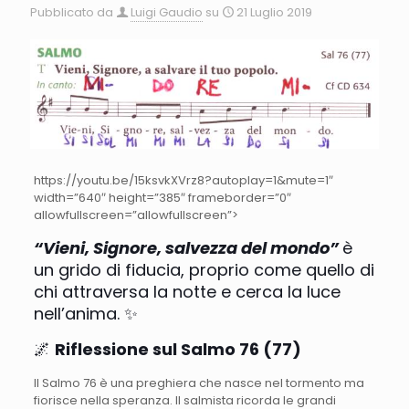
Pubblicato da
Luigi Gaudio
su
21 Luglio 2019
https://youtu.be/15ksvkXVrz8?autoplay=1&mute=1″
width=”640″ height=”385″ frameborder=”0″
allowfullscreen=”allowfullscreen”>
“Vieni, Signore, salvezza del mondo”
è
un grido di fiducia, proprio come quello di
chi attraversa la notte e cerca la luce
nell’anima. ✨
🌌
Riflessione sul Salmo 76 (77)
Il Salmo 76 è una preghiera che nasce nel tormento ma
fiorisce nella speranza. Il salmista ricorda le grandi