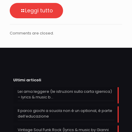
Leggi tutto
Comments are closed.
Ultimi articoli
Lei ama leggere (le istruzioni sulla carta igienica)
– lyrics & music b…
Il parco giochi a scuola non è un optional, è parte
dell’educazione
Vintage Soul Funk Rock (lyrics & music by Gianni