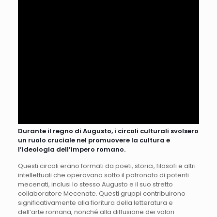
Durante il regno di Augusto, i circoli culturali svolsero
un ruolo cruciale nel promuovere la cultura e
l’ideologia dell’impero romano.
Questi circoli erano formati da poeti, storici, filosofi e altri
intellettuali che operavano sotto il patronato di potenti
mecenati, inclusi lo stesso Augusto e il suo stretto
collaboratore Mecenate. Questi gruppi contribuirono
significativamente alla fioritura della letteratura e
dell’arte romana, nonché alla diffusione dei valori