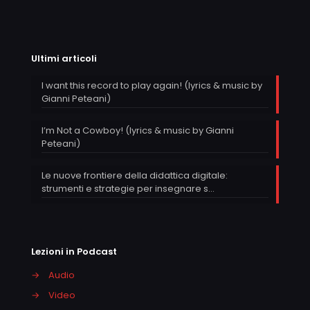
Ultimi articoli
I want this record to play again! (lyrics & music by
Gianni Peteani)
I’m Not a Cowboy! (lyrics & music by Gianni
Peteani)
Le nuove frontiere della didattica digitale:
strumenti e strategie per insegnare s…
Lezioni in Podcast
→
Audio
→
Video