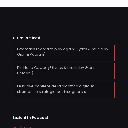
Ultimi articoli
I want this record to play again! (lyrics & music by
Gianni Peteani)
I’m Not a Cowboy! (lyrics & music by Gianni
Peteani)
Le nuove frontiere della didattica digitale:
strumenti e strategie per insegnare s…
Lezioni in Podcast
→
Audio