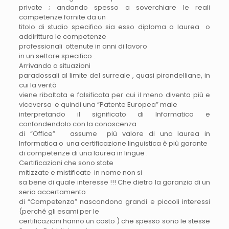
private ; andando spesso a soverchiare le reali
competenze fornite da un
titolo di studio specifico sia esso diploma o laurea o
addirittura le competenze
professionali ottenute in anni di lavoro
in un settore specifico .
Arrivando a situazioni
paradossali al limite del surreale , quasi pirandelliane, in
cui la verità
viene ribaltata e falsificata per cui il meno diventa più e
viceversa e quindi una “Patente Europea” male
interpretando il significato di Informatica e
confondendolo con la conoscenza
di “Office” assume più valore di una laurea in
Informatica o una certificazione linguistica è più garante
di competenze di una laurea in lingue .
Certificazioni che sono state
mitizzate e mistificate in nome non si
sa bene di quale interesse !!! Che dietro la garanzia di un
serio accertamento
di “Competenza” nascondono grandi e piccoli interessi
(perché gli esami per le
certificazioni hanno un costo ) che spesso sono le stesse