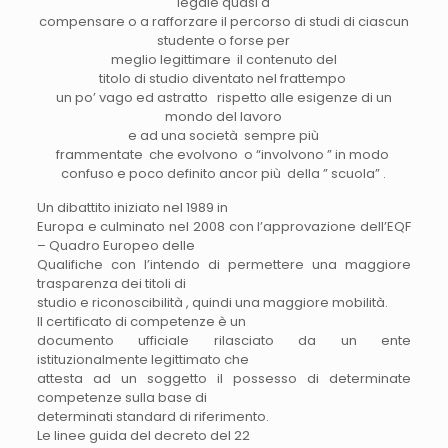
legale quasi a
compensare o a rafforzare il percorso di studi di ciascun
studente o forse per
meglio legittimare il contenuto del
titolo di studio diventato nel frattempo
un po’ vago ed astratto rispetto alle esigenze di un
mondo del lavoro
e ad una società sempre più
frammentate che evolvono o “involvono ” in modo
confuso e poco definito ancor più della ” scuola” .
Un dibattito iniziato nel 1989 in
Europa e culminato nel 2008 con l’approvazione dell’EQF
– Quadro Europeo delle
Qualifiche con l’intendo di permettere una maggiore
trasparenza dei titoli di
studio e riconoscibilità , quindi una maggiore mobilità.
Il certificato di competenze è un
documento ufficiale rilasciato da un ente
istituzionalmente legittimato che
attesta ad un soggetto il possesso di determinate
competenze sulla base di
determinati standard di riferimento.
Le linee guida del decreto del 22