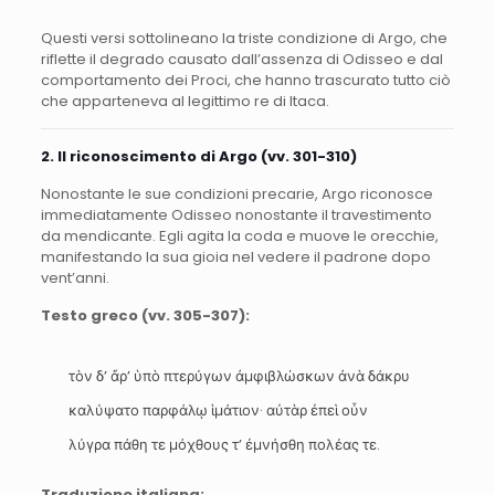
Questi versi sottolineano la triste condizione di Argo, che
riflette il degrado causato dall’assenza di Odisseo e dal
comportamento dei Proci, che hanno trascurato tutto ciò
che apparteneva al legittimo re di Itaca.
2. Il riconoscimento di Argo (vv. 301-310)
Nonostante le sue condizioni precarie, Argo riconosce
immediatamente Odisseo nonostante il travestimento
da mendicante. Egli agita la coda e muove le orecchie,
manifestando la sua gioia nel vedere il padrone dopo
vent’anni.
Testo greco (vv. 305-307):
τὸν δ’ ἄρ’ ὑπὸ πτερύγων ἀμφιβλώσκων ἀνὰ δάκρυ
καλύψατο παρφάλῳ ἱμάτιον· αὐτὰρ ἐπεὶ οὖν
λύγρα πάθη τε μόχθους τ’ ἐμνήσθη πολέας τε.
Traduzione italiana: