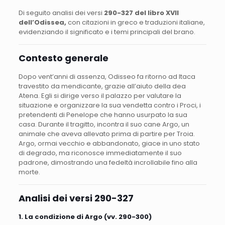
Di seguito analisi dei versi
290-327 del libro XVII
dell’Odissea,
con citazioni in greco e traduzioni italiane,
evidenziando il significato e i temi principali del brano.
Contesto generale
Dopo vent’anni di assenza, Odisseo fa ritorno ad Itaca
travestito da mendicante, grazie all’aiuto della dea
Atena. Egli si dirige verso il palazzo per valutare la
situazione e organizzare la sua vendetta contro i Proci, i
pretendenti di Penelope che hanno usurpato la sua
casa. Durante il tragitto, incontra il suo cane Argo, un
animale che aveva allevato prima di partire per Troia.
Argo, ormai vecchio e abbandonato, giace in uno stato
di degrado, ma riconosce immediatamente il suo
padrone, dimostrando una fedeltà incrollabile fino alla
morte.
Analisi dei versi 290-327
1. La condizione di Argo (vv. 290-300)