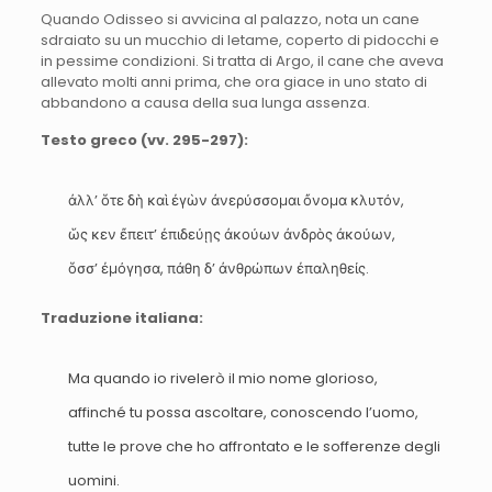
Quando Odisseo si avvicina al palazzo, nota un cane
sdraiato su un mucchio di letame, coperto di pidocchi e
in pessime condizioni. Si tratta di Argo, il cane che aveva
allevato molti anni prima, che ora giace in uno stato di
abbandono a causa della sua lunga assenza.
Testo greco (vv. 295-297):
ἀλλ’ ὅτε δὴ καὶ ἐγὼν ἀνερύσσομαι ὄνομα κλυτόν,
ὥς κεν ἔπειτ’ ἐπιδεύῃς ἀκούων ἀνδρὸς ἀκούων,
ὅσσ’ ἐμόγησα, πάθη δ’ ἀνθρώπων ἐπαληθείς.
Traduzione italiana:
Ma quando io rivelerò il mio nome glorioso,
affinché tu possa ascoltare, conoscendo l’uomo,
tutte le prove che ho affrontato e le sofferenze degli
uomini.