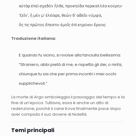
αὐτὰρ ἐπεὶ σχεδὸν ἦλθε, προσηύδα περικαλλέα κούρην·
‘ξεῖν’, ἦ μέν μ’ ἐλέαιρε, θεῶν δ’ αἰδεῖο νύμφα,
ὅς τις πρῶτος ἔπεστιν ἐμοῖς ἐπὶ κηρύσιν ἔργοις.
Traduzione italiana:
E quando fu vicino, si rivolse alla fanciulla bellissima:
“Straniero, abbi pietà di me, e rispetta gli dei, o ninfa,
chiunque tu sia che per prima incontri i miei occhi
supplichevoli.”
La morte di Argo simboleggia il passaggio del tempo e la
fine di un’epoca. Tuttavia, essa è anche un atto di
redenzione, poiché il cane trova finalmente pace dopo
aver compiuto il suo dovere di fedeltà.
Temi principali