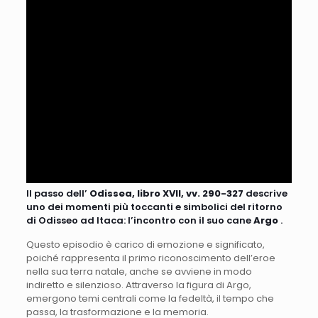
Il passo dell’
Odissea, libro XVII, vv. 290-327
descrive
uno dei momenti più toccanti e simbolici del ritorno
di Odisseo ad Itaca: l’incontro con il suo cane
Argo
.
Questo episodio è carico di emozione e significato,
poiché rappresenta il primo riconoscimento dell’eroe
nella sua terra natale, anche se avviene in modo
indiretto e silenzioso. Attraverso la figura di Argo,
emergono temi centrali come la fedeltà, il tempo che
passa, la trasformazione e la memoria.