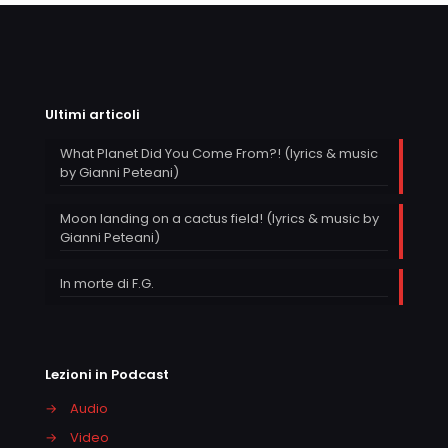
Ultimi articoli
What Planet Did You Come From?! (lyrics & music
by Gianni Peteani)
Moon landing on a cactus field! (lyrics & music by
Gianni Peteani)
In morte di F.G.
Lezioni in Podcast
→
Audio
→
Video