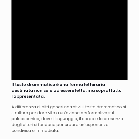
Il testo drammatico è una forma letteraria
destinata non solo ad essere letta, ma soprattutto
rappresentata.
A differenza di altri generi narrativi, il testo drammatico si
struttura per dare vita a un’azione performativa sul
palcoscenico, dove il linguaggio, il corpo e la presenza
degli attori si fondono per creare un’esperienza
condivisa e immediata.