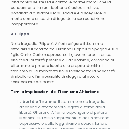
lotta contro se stessa e contro le norme morali che la
condannano. La sua ribellione è autodistruttiva,
portandola a sfidare il tabù sociale e a scegliere la
morte come unica via di fuga dalla sua condizione
insopportabile.
4.
Filippo
Nella tragedia “Filippo”, Alfieri raffigura il titanismo
attraverso il conflitto tra il tiranno Filippo II di Spagna e suo
figlio Carlo. Carlo rappresenta il giovane eroe titanico
che sfida l’autorità paterna e il dispotismo, cercando di
affermare la propria libertà e la propria identità. Il
titanismo qui si manifesta nella tensione tra la necessità
di ribellarsi e l’impossibilità di sfuggire al potere
schiacciante del padre.
Temi e Implicazioni del Titanismo Alfieriano
Libertà e Tirannia
: Il titanismo nelle tragedie
alfieriane è strettamente legato al tema della
libertà. Gli eroi di Alfieri si oppongono al potere
tirannico, sia esso rappresentato da un sovrano
oppressivo o dalle leggi divine e sociali. La loro
ribellione è un atto di affermazione della propria