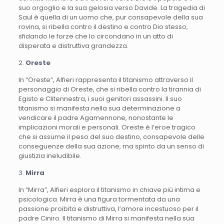
suo orgoglio e la sua gelosia verso Davide. La tragedia di
Saul è quella di un uomo che, pur consapevole della sua
rovina, si ribella contro il destino e contro Dio stesso,
sfidando le forze che lo circondano in un atto di
disperata e distruttiva grandezza.
2.
Oreste
In “Oreste”, Alfieri rappresenta il titanismo attraverso il
personaggio di Oreste, che si ribella contro la tirannia di
Egisto e Clitennestra, i suoi genitori assassini. Il suo
titanismo si manifesta nella sua determinazione a
vendicare il padre Agamennone, nonostante le
implicazioni morali e personali. Oreste è l’eroe tragico
che si assume il peso del suo destino, consapevole delle
conseguenze della sua azione, ma spinto da un senso di
giustizia ineludibile.
3.
Mirra
In “Mirra”, Alfieri esplora il titanismo in chiave più intima e
psicologica. Mirra è una figura tormentata da una
passione proibita e distruttiva, l’amore incestuoso per il
padre Ciniro. Il titanismo di Mirra si manifesta nella sua