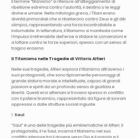
Il termine “titanismo” si riferisce all’atteggiamento di
ribellione estrema contro l’autorità, il destino o le leggi
divine e umane. Nella mitologia greca, i Titani erano
divinità primordiali che si ribellarono contro Zeus e gli dèi
olimpici, rappresentando una forza incontrollabile e
indomabile. In letteratura, il titanismo si manifesta come
l’impulso irrefrenabile dell’eroe a sfidare le convenzioni e
a lottare contro le forze superiori, spesso con un senso di
tragico eroismo.
Il Titanismo nelle Tragedie di Vittorio Alfieri
Nelle sue tragedie, Alfieri esplora il titanismo attraverso i
suoi protagonisti, che sono tipicamente personaggi di
grande statura morale e intellettuale, capaci di grandi
passioni e spinti da un profondo senso di giustizia e
libertà. Questi eroi alfieriani si trovano spesso in conflitto
con il potere tirannico, rappresentato da figure di sovrani
oppressivi o dalle strutture sociali ingiuste.
1.
Saul
“Saul” è una delle tragedie più emblematiche di Alfieri. Il
protagonista, il re Saul, incarna il titanismo nel suo
conflitto interiore tra il dovere verso Dio e il popolo e il