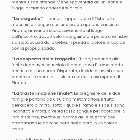
mentre Tisbe attende, viene spaventata da un leone e
fugge lasciando cadere il suo velo.
“La tragedia”
: Il leone strappa il velo di Tisbe e lo
macchia di sangue con una preda appena cacciata.
Piramo, arrivando successivamente al luogo
dell’incontro, trova il velo insanguinato e pensa che Tisbe
sia stata uccisa dalla belva. In preda al dolore, si uccide
con la propria spada.
“La scoperta della tragedia”
: Tisbe, tornando alla
fonte dopo aver scacciato il leone, trova Piramo morto
accanto al suo corpo. Disperata, decide di unirsi al suo
amato nella morte e si suicida con la stessa spada di
Piramo.
“La trasformazione finale”
: Le preghiere delle due
famiglie portano ad un’ultima metamorfosi. Il frutto
dell’albero di mirra, sotto il quale Piramo e Tisbe si sono
incontrati e morti, diventa rosso sangue per ricordare la
loro triste fine, mentre le lacrime delle due famiglie
trasformano le bacche nere dell’albero in un colore
scuro.
Il mito di Piramo e Tisbe è spesso interpretato come