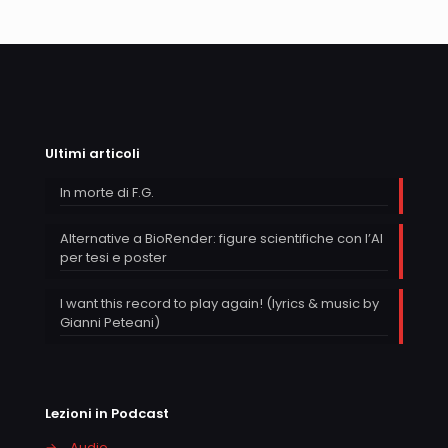
Ultimi articoli
In morte di F.G.
Alternative a BioRender: figure scientifiche con l’AI
per tesi e poster
I want this record to play again! (lyrics & music by
Gianni Peteani)
Lezioni in Podcast
→
Audio