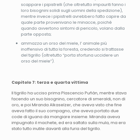
scappare i pipistrelli (che oltretutto impauriti fanno i
loro bisognini solidi sugli uomini della spedizione),
mentre invece i pipistrelli avrebbero fatto capire da
quale parte provenivano le minacce, poiché
quando avvertono sintomi di pericolo, volano dalla
parte opposta;
ammazza un orso del miele, l’ animale più
inoffensivo di tutta la foresta, credendo si trattasse
del tigrillo (oltretutto “porta sfortuna uccidere un
orso del miele”).
Capitolo 7: terza e quarta vittima
Il tigrillo ha ucciso prima Plascencio Puñán, mentre stava
facendo un suo bisognino, cercatore di smeraldi, non di
oro, e poi Miranda Alkaselzer, che aveva visto che fine
aveva fatto il suo compagno, che aveva portato due
code di iguana da mangiare insieme. Miranda aveva
impugnato il machete, ed era saltato sulla mula, ma era
stato tutto inutile davanti alla furia del tigrillo.