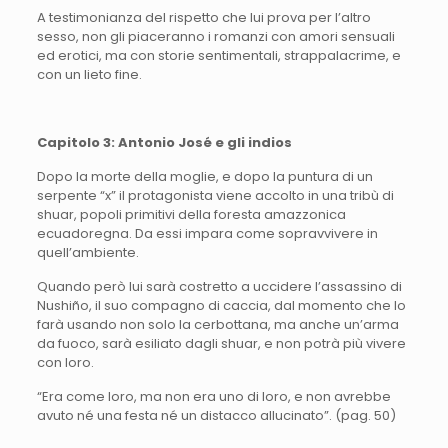
A testimonianza del rispetto che lui prova per l’altro
sesso, non gli piaceranno i romanzi con amori sensuali
ed erotici, ma con storie sentimentali, strappalacrime, e
con un lieto fine.
Capitolo 3: Antonio José e gli indios
Dopo la morte della moglie, e dopo la puntura di un
serpente “x” il protagonista viene accolto in una tribù di
shuar, popoli primitivi della foresta amazzonica
ecuadoregna. Da essi impara come sopravvivere in
quell’ambiente.
Quando però lui sarà costretto a uccidere l’assassino di
Nushiño, il suo compagno di caccia, dal momento che lo
farà usando non solo la cerbottana, ma anche un’arma
da fuoco, sarà esiliato dagli shuar, e non potrà più vivere
con loro.
“Era come loro, ma non era uno di loro, e non avrebbe
avuto né una festa né un distacco allucinato”. (pag. 50)