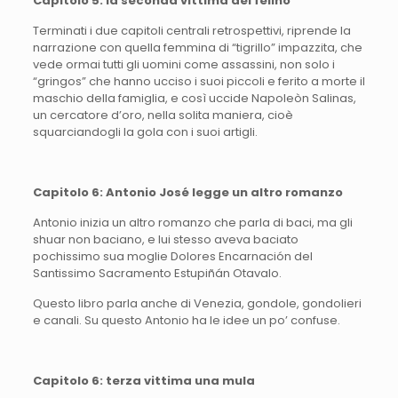
Capitolo 5: la seconda vittima del felino
Terminati i due capitoli centrali retrospettivi, riprende la
narrazione con quella femmina di “tigrillo” impazzita, che
vede ormai tutti gli uomini come assassini, non solo i
“gringos” che hanno ucciso i suoi piccoli e ferito a morte il
maschio della famiglia, e così uccide Napoleòn Salinas,
un cercatore d’oro, nella solita maniera, cioè
squarciandogli la gola con i suoi artigli.
Capitolo 6: Antonio José legge un altro romanzo
Antonio inizia un altro romanzo che parla di baci, ma gli
shuar non baciano, e lui stesso aveva baciato
pochissimo sua moglie Dolores Encarnación del
Santissimo Sacramento Estupiñán Otavalo.
Questo libro parla anche di Venezia, gondole, gondolieri
e canali. Su questo Antonio ha le idee un po’ confuse.
Capitolo 6: terza vittima una mula