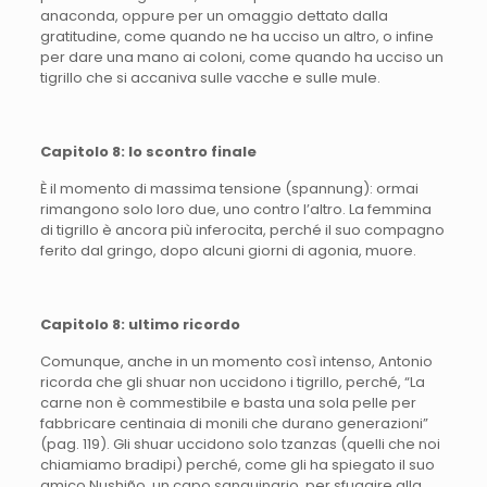
anaconda, oppure per un omaggio dettato dalla
gratitudine, come quando ne ha ucciso un altro, o infine
per dare una mano ai coloni, come quando ha ucciso un
tigrillo che si accaniva sulle vacche e sulle mule.
Capitolo 8: lo scontro finale
È il momento di massima tensione (spannung): ormai
rimangono solo loro due, uno contro l’altro. La femmina
di tigrillo è ancora più inferocita, perché il suo compagno
ferito dal gringo, dopo alcuni giorni di agonia, muore.
Capitolo 8: ultimo ricordo
Comunque, anche in un momento così intenso, Antonio
ricorda che gli shuar non uccidono i tigrillo, perché, “La
carne non è commestibile e basta una sola pelle per
fabbricare centinaia di monili che durano generazioni”
(pag. 119). Gli shuar uccidono solo tzanzas (quelli che noi
chiamiamo bradipi) perché, come gli ha spiegato il suo
amico Nushiño, un capo sanguinario, per sfuggire alla