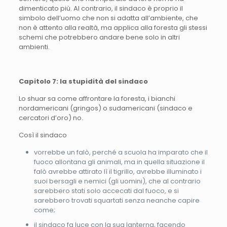
dimenticato più. Al contrario, il sindaco è proprio il
simbolo dell’uomo che non si adatta all’ambiente, che
non è attento alla realtà, ma applica alla foresta gli stessi
schemi che potrebbero andare bene solo in altri
ambienti.
Capitolo 7: la stupidità del sindaco
Lo shuar sa come affrontare la foresta, i bianchi
nordamericani (gringos) o sudamericani (sindaco e
cercatori d’oro) no.
Così il sindaco
vorrebbe un falò, perché a scuola ha imparato che il
fuoco allontana gli animali, ma in quella situazione il
falò avrebbe attirato lì il tigrillo, avrebbe illuminato i
suoi bersagli e nemici (gli uomini), che al contrario
sarebbero stati solo accecati dal fuoco, e si
sarebbero trovati squartati senza neanche capire
come;
il sindaco fa luce con la sua lanterna, facendo