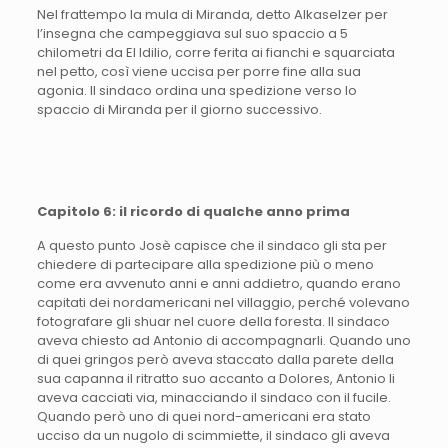
Nel frattempo la mula di Miranda, detto Alkaselzer per
l’insegna che campeggiava sul suo spaccio a 5
chilometri da El Idilio, corre ferita ai fianchi e squarciata
nel petto, così viene uccisa per porre fine alla sua
agonia. Il sindaco ordina una spedizione verso lo
spaccio di Miranda per il giorno successivo.
Capitolo 6: il ricordo di qualche anno prima
A questo punto Josè capisce che il sindaco gli sta per
chiedere di partecipare alla spedizione più o meno
come era avvenuto anni e anni addietro, quando erano
capitati dei nordamericani nel villaggio, perché volevano
fotografare gli shuar nel cuore della foresta. Il sindaco
aveva chiesto ad Antonio di accompagnarli. Quando uno
di quei gringos però aveva staccato dalla parete della
sua capanna il ritratto suo accanto a Dolores, Antonio li
aveva cacciati via, minacciando il sindaco con il fucile.
Quando però uno di quei nord-americani era stato
ucciso da un nugolo di scimmiette, il sindaco gli aveva