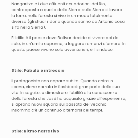
Nangaritza e i due affluenti ecuadoriani del Rio,
contrapposta a quello della Sierra: sulla Sierra si lavora
la terra, nella foresta si vive in un modo totalmente
diverso (gli shuar ridono quando sanno da Antonio cosa
si fa nella Sierra).
El Idilio è il paese dove Bolìvar decide di vivere poi da
solo, in un’umile capanna, a leggere romanzi d’amore. In
questo paese vivono solo avventurieri, e il sindaco.
Stile: Fabula e intreccio
Il protagonista non appare subito. Quando entra in
scena, viene narrata in flashback gran parte della sua
vita. In seguito, a dimostrare l’abilità e la conoscenza
della foresta che Josè ha acquisito grazie all’esperienza,
si aprono nuovi squarci sul passato del vecchio.
Insomma c’è un continuo alternarsi dei tempi.
Stile: Ritmo narrativo