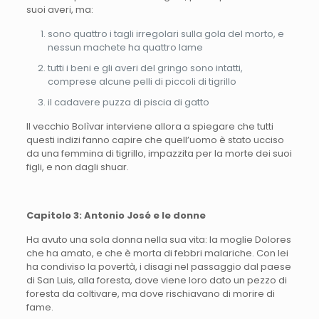
suoi averi, ma:
sono quattro i tagli irregolari sulla gola del morto, e
nessun machete ha quattro lame
tutti i beni e gli averi del gringo sono intatti,
comprese alcune pelli di piccoli di tigrillo
il cadavere puzza di piscia di gatto
Il vecchio Bolìvar interviene allora a spiegare che tutti
questi indizi fanno capire che quell’uomo è stato ucciso
da una femmina di tigrillo, impazzita per la morte dei suoi
figli, e non dagli shuar.
Capitolo 3: Antonio José e le donne
Ha avuto una sola donna nella sua vita: la moglie Dolores
che ha amato, e che è morta di febbri malariche. Con lei
ha condiviso la povertà, i disagi nel passaggio dal paese
di San Luis, alla foresta, dove viene loro dato un pezzo di
foresta da coltivare, ma dove rischiavano di morire di
fame.