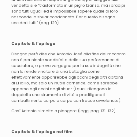
vendetta si è “trasformato in un pigro tzanza, ma i bradipi
sono tutti uguali ed è impossibile sapere quale di loro
nasconde lo shuar condannato. Per questo bisogna
ucciderli tutti” (pag. 120)
Capitolo 8: l’epilogo
Bisogna però dire che Antonio José alla fine del racconto
non è per niente soddisfatto della sua performance di
cacciatore, e prova vergogna per la sua indegnità che
non lo rende vincitore di una battaglia come
effettivamente apparirebbe agli occhi degli altri abitanti
di El Idilio, ma solo un inutile carnefice, come sarebbe
apparso agli occhi degli shuar (i quali ritengono la
doppietta uno strumento di viltà e prediligono il
combattimento corpo a corpo con frecce avvelenate).
Così Antonio si mette a piangere (leggi pag. 131-132).
Capitolo 8: l’epilogo nel film