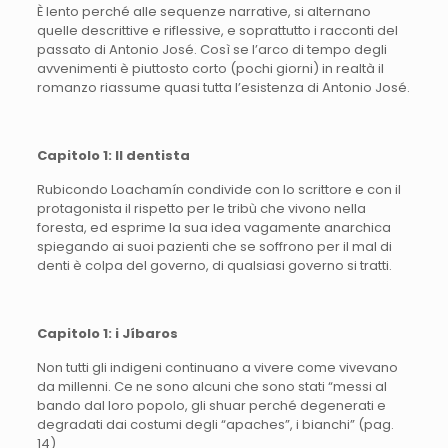
È lento perché alle sequenze narrative, si alternano
quelle descrittive e riflessive, e soprattutto i racconti del
passato di Antonio José. Così se l’arco di tempo degli
avvenimenti è piuttosto corto (pochi giorni) in realtà il
romanzo riassume quasi tutta l’esistenza di Antonio José.
Capitolo 1: Il dentista
Rubicondo Loachamín condivide con lo scrittore e con il
protagonista il rispetto per le tribù che vivono nella
foresta, ed esprime la sua idea vagamente anarchica
spiegando ai suoi pazienti che se soffrono per il mal di
denti è colpa del governo, di qualsiasi governo si tratti.
Capitolo 1: i J
í
baros
Non tutti gli indigeni continuano a vivere come vivevano
da millenni. Ce ne sono alcuni che sono stati “messi al
bando dal loro popolo, gli shuar perché degenerati e
degradati dai costumi degli “apaches”, i bianchi” (pag.
14)