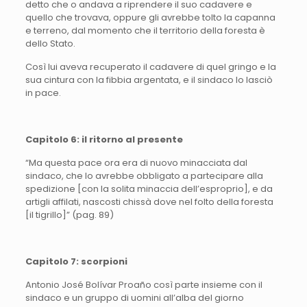
detto che o andava a riprendere il suo cadavere e
quello che trovava, oppure gli avrebbe tolto la capanna
e terreno, dal momento che il territorio della foresta è
dello Stato.
Così lui aveva recuperato il cadavere di quel gringo e la
sua cintura con la fibbia argentata, e il sindaco lo lasciò
in pace.
Capitolo 6: il ritorno al presente
“Ma questa pace ora era di nuovo minacciata dal
sindaco, che lo avrebbe obbligato a partecipare alla
spedizione [con la solita minaccia dell’esproprio], e da
artigli affilati, nascosti chissà dove nel folto della foresta
[il tigrillo]” (pag. 89)
Capitolo 7: scorpioni
Antonio José Bolívar Proaño così parte insieme con il
sindaco e un gruppo di uomini all’alba del giorno