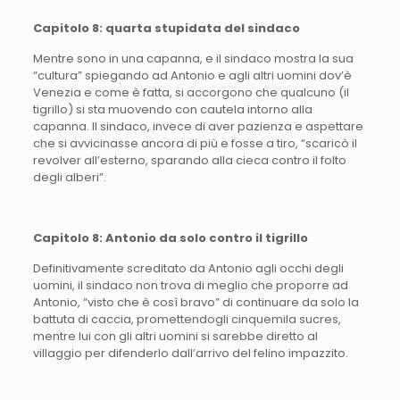
Capitolo 8: quarta stupidata del sindaco
Mentre sono in una capanna, e il sindaco mostra la sua
“cultura” spiegando ad Antonio e agli altri uomini dov’è
Venezia e come è fatta, si accorgono che qualcuno (il
tigrillo) si sta muovendo con cautela intorno alla
capanna. Il sindaco, invece di aver pazienza e aspettare
che si avvicinasse ancora di più e fosse a tiro, “scaricò il
revolver all’esterno, sparando alla cieca contro il folto
degli alberi”.
Capitolo 8: Antonio da solo contro il tigrillo
Definitivamente screditato da Antonio agli occhi degli
uomini, il sindaco non trova di meglio che proporre ad
Antonio, “visto che è così bravo” di continuare da solo la
battuta di caccia, promettendogli cinquemila sucres,
mentre lui con gli altri uomini si sarebbe diretto al
villaggio per difenderlo dall’arrivo del felino impazzito.