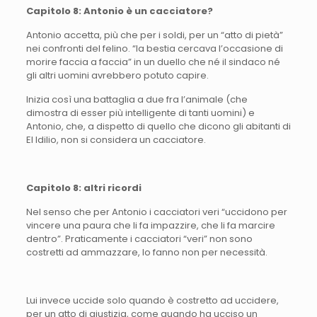
Capitolo 8: Antonio è un cacciatore?
Antonio accetta, più che per i soldi, per un “atto di pietà”
nei confronti del felino. “la bestia cercava l’occasione di
morire faccia a faccia” in un duello che né il sindaco né
gli altri uomini avrebbero potuto capire.
Inizia così una battaglia a due fra l’animale (che
dimostra di esser più intelligente di tanti uomini) e
Antonio, che, a dispetto di quello che dicono gli abitanti di
El Idilio, non si considera un cacciatore.
Capitolo 8: altri ricordi
Nel senso che per Antonio i cacciatori veri “uccidono per
vincere una paura che li fa impazzire, che li fa marcire
dentro”. Praticamente i cacciatori “veri” non sono
costretti ad ammazzare, lo fanno non per necessità.
Lui invece uccide solo quando è costretto ad uccidere,
per un atto di giustizia, come quando ha ucciso un