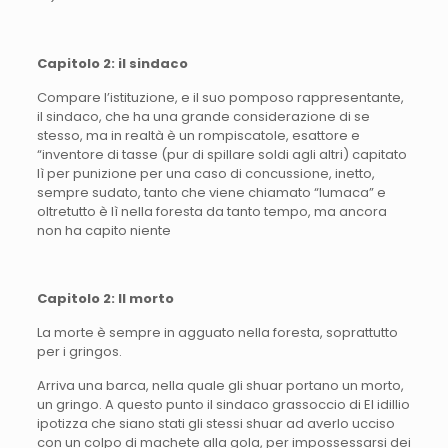
Capitolo 2: il sindaco
Compare l’istituzione, e il suo pomposo rappresentante,
il sindaco, che ha una grande considerazione di se
stesso, ma in realtà è un rompiscatole, esattore e
“inventore di tasse (pur di spillare soldi agli altri) capitato
lì per punizione per una caso di concussione, inetto,
sempre sudato, tanto che viene chiamato “lumaca” e
oltretutto è lì nella foresta da tanto tempo, ma ancora
non ha capito niente
Capitolo 2: Il morto
La morte è sempre in agguato nella foresta, soprattutto
per i gringos.
Arriva una barca, nella quale gli shuar portano un morto,
un gringo. A questo punto il sindaco grassoccio di El idillio
ipotizza che siano stati gli stessi shuar ad averlo ucciso
con un colpo di machete alla gola, per impossessarsi dei