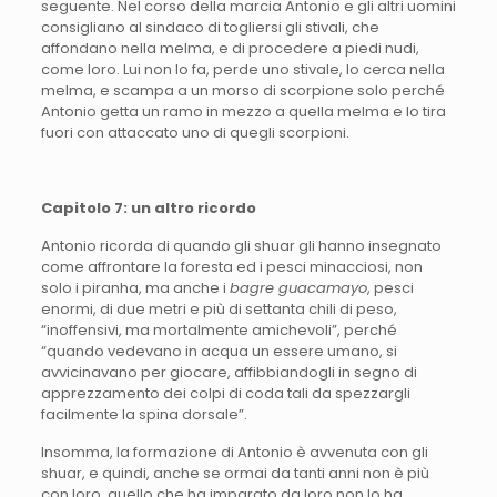
seguente. Nel corso della marcia Antonio e gli altri uomini
consigliano al sindaco di togliersi gli stivali, che
affondano nella melma, e di procedere a piedi nudi,
come loro. Lui non lo fa, perde uno stivale, lo cerca nella
melma, e scampa a un morso di scorpione solo perché
Antonio getta un ramo in mezzo a quella melma e lo tira
fuori con attaccato uno di quegli scorpioni.
Capitolo 7: un altro ricordo
Antonio ricorda di quando gli shuar gli hanno insegnato
come affrontare la foresta ed i pesci minacciosi, non
solo i piranha, ma anche i
bagre guacamayo
, pesci
enormi, di due metri e più di settanta chili di peso,
“inoffensivi, ma mortalmente amichevoli”, perché
“quando vedevano in acqua un essere umano, si
avvicinavano per giocare, affibbiandogli in segno di
apprezzamento dei colpi di coda tali da spezzargli
facilmente la spina dorsale”.
Insomma, la formazione di Antonio è avvenuta con gli
shuar, e quindi, anche se ormai da tanti anni non è più
con loro, quello che ha imparato da loro non lo ha