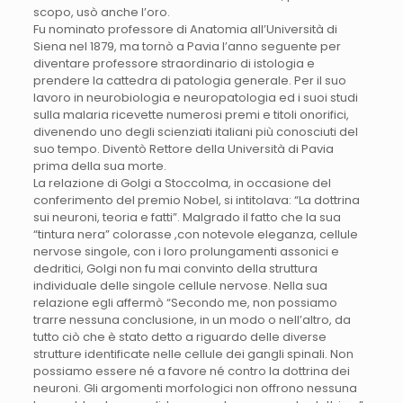
scopo, usò anche l’oro.
Fu nominato professore di Anatomia all’Università di
Siena nel 1879, ma tornò a Pavia l’anno seguente per
diventare professore straordinario di istologia e
prendere la cattedra di patologia generale. Per il suo
lavoro in neurobiologia e neuropatologia ed i suoi studi
sulla malaria ricevette numerosi premi e titoli onorifici,
divenendo uno degli scienziati italiani più conosciuti del
suo tempo. Diventò Rettore della Università di Pavia
prima della sua morte.
La relazione di Golgi a Stoccolma, in occasione del
conferimento del premio Nobel, si intitolava: “La dottrina
sui neuroni, teoria e fatti”. Malgrado il fatto che la sua
“tintura nera” colorasse ,con notevole eleganza, cellule
nervose singole, con i loro prolungamenti assonici e
dedritici, Golgi non fu mai convinto della struttura
individuale delle singole cellule nervose. Nella sua
relazione egli affermò “Secondo me, non possiamo
trarre nessuna conclusione, in un modo o nell’altro, da
tutto ciò che è stato detto a riguardo delle diverse
strutture identificate nelle cellule dei gangli spinali. Non
possiamo essere né a favore né contro la dottrina dei
neuroni. Gli argomenti morfologici non offrono nessuna