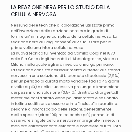
LA REAZIONE NERA PER LO STUDIO DELLA
CELLULA NERVOSA
Nessuna delle tecniche di colorazione utilizzate prima
dell’invenzione della reazione nera era in grado di
fornire un’ immagine completa della cellula nervosa. La
reazione nera di Golgi consentì di visualizzare per la
prima volta una intera cellula nervosa.
La nuova tecnica fu inventata da Camillo Golgi nel 1873
nella Pia Casa degli Incurabili di Abbiategrasso, vicino a
Milano, nella quale egli era medico chirurgo primario.
La reazione consiste nell’indurimento di “fette” di sistema
nervoso in una soluzione di bicromato di potassio (2,5%)
per un periodo di durata molto variabile (da 1 a 45 giorni
a volte di più) e nella successiva prolungata immersione
dei pezzi in una soluzione (0,5-1%) di nitrato di argento.Il
materiale così trattato viene poi disidratato e sezionato
in fettine sottili senza essere prima “incluso” in paraffina.
L’esame al microscopio delle sezioni, generalmente
molto spesse (circa 100µm ed anche più) permette di
osservare singole cellule nervose impregnate in nero, in
maniera estremamente evidente e complete di tutti i loro
prolungamenti. Occorre segnalare che con questa