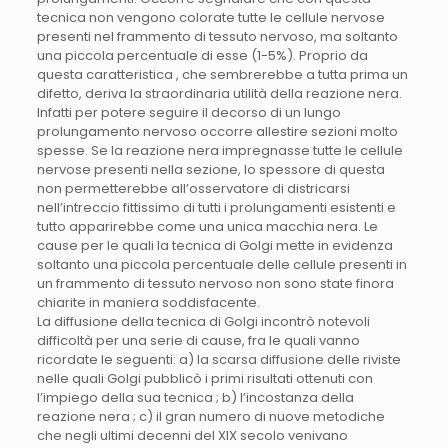
tecnica non vengono colorate tutte le cellule nervose
presenti nel frammento di tessuto nervoso, ma soltanto
una piccola percentuale di esse (1-5%). Proprio da
questa caratteristica , che sembrerebbe a tutta prima un
difetto, deriva la straordinaria utilità della reazione nera.
Infatti per potere seguire il decorso di un lungo
prolungamento nervoso occorre allestire sezioni molto
spesse. Se la reazione nera impregnasse tutte le cellule
nervose presenti nella sezione, lo spessore di questa
non permetterebbe all’osservatore di districarsi
nell’intreccio fittissimo di tutti i prolungamenti esistenti e
tutto apparirebbe come una unica macchia nera. Le
cause per le quali la tecnica di Golgi mette in evidenza
soltanto una piccola percentuale delle cellule presenti in
un frammento di tessuto nervoso non sono state finora
chiarite in maniera soddisfacente.
La diffusione della tecnica di Golgi incontrò notevoli
difficoltà per una serie di cause, fra le quali vanno
ricordate le seguenti: a) la scarsa diffusione delle riviste
nelle quali Golgi pubblicò i primi risultati ottenuti con
l’impiego della sua tecnica ; b) l’incostanza della
reazione nera ; c) il gran numero di nuove metodiche
che negli ultimi decenni del XIX secolo venivano