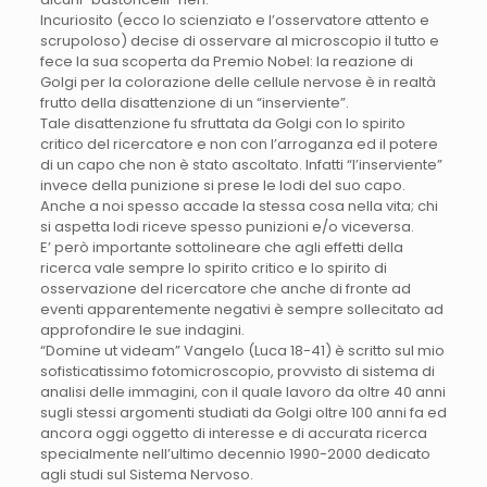
Incuriosito (ecco lo scienziato e l’osservatore attento e
scrupoloso) decise di osservare al microscopio il tutto e
fece la sua scoperta da Premio Nobel: la reazione di
Golgi per la colorazione delle cellule nervose è in realtà
frutto della disattenzione di un “inserviente”.
Tale disattenzione fu sfruttata da Golgi con lo spirito
critico del ricercatore e non con l’arroganza ed il potere
di un capo che non è stato ascoltato. Infatti “l’inserviente”
invece della punizione si prese le lodi del suo capo.
Anche a noi spesso accade la stessa cosa nella vita; chi
si aspetta lodi riceve spesso punizioni e/o viceversa.
E’ però importante sottolineare che agli effetti della
ricerca vale sempre lo spirito critico e lo spirito di
osservazione del ricercatore che anche di fronte ad
eventi apparentemente negativi è sempre sollecitato ad
approfondire le sue indagini.
“Domine ut videam” Vangelo (Luca 18-41) è scritto sul mio
sofisticatissimo fotomicroscopio, provvisto di sistema di
analisi delle immagini, con il quale lavoro da oltre 40 anni
sugli stessi argomenti studiati da Golgi oltre 100 anni fa ed
ancora oggi oggetto di interesse e di accurata ricerca
specialmente nell’ultimo decennio 1990-2000 dedicato
agli studi sul Sistema Nervoso.