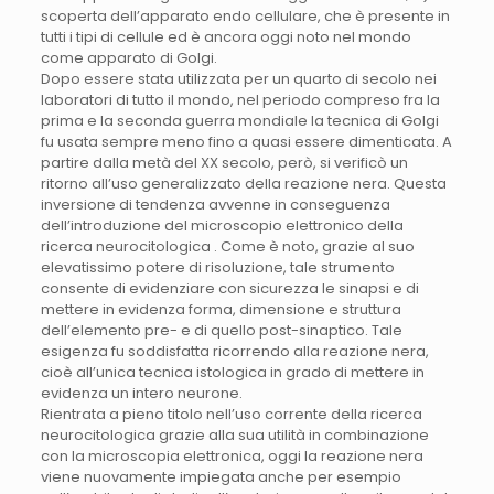
scoperta dell’apparato endo cellulare, che è presente in
tutti i tipi di cellule ed è ancora oggi noto nel mondo
come apparato di Golgi.
Dopo essere stata utilizzata per un quarto di secolo nei
laboratori di tutto il mondo, nel periodo compreso fra la
prima e la seconda guerra mondiale la tecnica di Golgi
fu usata sempre meno fino a quasi essere dimenticata. A
partire dalla metà del XX secolo, però, si verificò un
ritorno all’uso generalizzato della reazione nera. Questa
inversione di tendenza avvenne in conseguenza
dell’introduzione del microscopio elettronico della
ricerca neurocitologica . Come è noto, grazie al suo
elevatissimo potere di risoluzione, tale strumento
consente di evidenziare con sicurezza le sinapsi e di
mettere in evidenza forma, dimensione e struttura
dell’elemento pre- e di quello post-sinaptico. Tale
esigenza fu soddisfatta ricorrendo alla reazione nera,
cioè all’unica tecnica istologica in grado di mettere in
evidenza un intero neurone.
Rientrata a pieno titolo nell’uso corrente della ricerca
neurocitologica grazie alla sua utilità in combinazione
con la microscopia elettronica, oggi la reazione nera
viene nuovamente impiegata anche per esempio