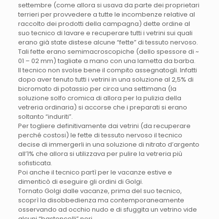
settembre (come allora si usava da parte dei proprietari
terrieri per provvedere a tutte le incombenze relative al
raccolto dei prodotti della campagna) dette ordine al
suo tecnico di lavare e recuperare tutti i vetrini sui quali
erano già state distese alcune “fette” di tessuto nervoso.
Tali fette erano semimacroscopiche (dello spessore di ~
01 – 02 mm) tagliate a mano con una lametta da barba.
Il tecnico non svolse bene il compito assegnatogli. Infatti
dopo aver tenuto tutti i vetrini in una soluzione al 2,5% di
bicromato di potassio per circa una settimana (la
soluzione solfo cromica di allora per la pulizia della
vetreria ordinaria) si accorse che i preparati si erano
soltanto “induriti”.
Per togliere definitivamente dai vetrini (da recuperare
perché costosi) le fette di tessuto nervoso il tecnico
decise di immergerli in una soluzione di nitrato d’argento
all’1% che allora si utilizzava per pulire la vetreria più
sofisticata.
Poi anche il tecnico partì per le vacanze estive e
dimenticò di eseguire gli ordini di Golgi.
Tornato Golgi dalle vacanze, prima del suo tecnico,
scoprì la disobbedienza ma contemporaneamente
osservando ad occhio nudo e di sfuggita un vetrino vide
alcuni “bastoncelli” neri.