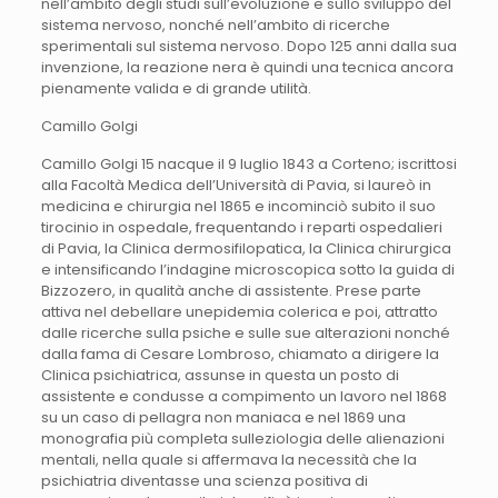
nell’ambito degli studi sull’evoluzione e sullo sviluppo del
sistema nervoso, nonché nell’ambito di ricerche
sperimentali sul sistema nervoso. Dopo 125 anni dalla sua
invenzione, la reazione nera è quindi una tecnica ancora
pienamente valida e di grande utilità.
Camillo Golgi
Camillo Golgi 15 nacque il 9 luglio 1843 a Corteno; iscrittosi alla Facoltà Medica dell’Università di Pavia, si laureò in medicina e chirurgia nel 1865 e incominciò subito il suo tirocinio in ospedale, frequentando i reparti ospedalieri di Pavia, la Clinica dermosifilopatica, la Clinica chirurgica e intensificando l’indagine microscopica sotto la guida di Bizzozero, in qualità anche di assistente. Prese parte attiva nel debellare unepidemia colerica e poi, attratto dalle ricerche sulla psiche e sulle sue alterazioni nonché dalla fama di Cesare Lombroso, chiamato a dirigere la Clinica psichiatrica, assunse in questa un posto di assistente e condusse a compimento un lavoro nel 1868 su un caso di pellagra non maniaca e nel 1869 una monografia più completa sulleziologia delle alienazioni mentali, nella quale si affermava la necessità che la psichiatria diventasse una scienza positiva di osservazione. In seguito intensificò i suoi rapporti con Bizzozero che lo orientò verso l’indirizzo anatomico e sperimentale e in breve tempo concluse un lavoro sulla struttura e sullo sviluppo degli psammomi (1869) e uno sulle alterazioni dei vasi linfatici del cervello (1870); nel primo Golgi si opponeva all’idea, espressa da Robin, sulla natura epiteliale di questi tu-mori, mentre nel secondo sono fondamentali le sue deduzioni sulla possibilità che quegli spazi divengano vie di diffusione di processi morbosi. Risale al 1870 la descrizione della nevroglia della quale viene tuttora riconosciuta l’esattezza, cioè che essa è formata da cellule provviste di numerosi prolungamenti talvolta filiformi e lunghissimi molti dei quali vanno ad inserirsi alle pareti dei vasi. Importante è il rilievo dei rapporti intimi coi vasi sanguigni, da una parte, e con le cellule e fibre nervose dall’altra, fatti che documentano la funzione trofica di questo particolare tessuto interstiziale del tessuto nervoso. Egli mise anche in evidenza le differenze peculiari tra nevroglia della sostanza grigia e della sostanza bianca dei centri nevrassiali. Nel corso di queste ricerche Golgi, combinando la fissazione col bicromato di potassio col metodo della nitratazione, ottenne i primi risultati dellimpregnazione degli elementi nervosi col cromato d’argento, in pratica quel metodo detto della reazione nera che, facendo spiccare cellule e fibre nervose in tutti i loro particolari, permise a Golgi di rivoluzionare le conoscenze che si avevano sulla struttura del sistema nervoso. Accettato per motivi familiari il posto di primario del Pio Luogo degli Incurabili di Abbiategrasso, non trascurò però gli studi sul sistema nervoso, ottenendo reperti nuovi e più interessanti e incominciando ad imporsi per le sue scoperte. E fu proprio grazie al suo metodo della reazione nera che le teorie precedenti vennero sostituite e profondamente modificate per dar luogo ad un nuovo corpo di dottrina: già nel primo lavoro del 1873 riassunto nella nota Sulla sostanza grigia del cervello Golgi affermava che il prolungamento nervoso delle cellule nervose si divideva in tanti rami che a loro volta hanno filamenti, in modo da farne risultare un complicato sistema di fili diffusi in ogni direzione nella sostanza grigia cerebrale. Fu questo il primo passo che preluse alla sua scoperta della rete nervosa diffusa”. Nel lavoro sui bulbi olfattivi (1875) si trova la prima documentazione iconografica dei reperti ottenuti e la sua idea della rete nervosa diffusa si va completando conducendo alla deduzione anatomica che è proprio tramite questa rete che le fibrille olfattorie sono connesse con le cellule del bulbo olfattivo e che i neuriti di queste si continuano con le fibre del tractus nei centri superiori. Dal punto di vista fisiologico, la connessione funzionale non avviene per trasmissione isolata attraverso gli elementi singoli, ma per una trasmissione dinsieme. Da Abbiategrasso, Golgi estese le sue ricerche ad altri territori del sistema nervoso centrale, scrisse una lunga monografia corredata di descrizioni e di nitido materiale illustrativo per un concorso indetto dall’Istituto lombardo di Scienze e Lettere; risultando poi vincitore. Nel 1875 ottenne a Pavia l’incarico di insegnamento dellIstologia e nel 1879 vinse il concorso come professore di Anatomia a Siena, ma l’anno seguente preferiva ritornare a Pavia come titolare di ruolo per la cattedra di istologia. A Pavia ben presto passò alla Patologia Generale mantenendo anche l’incarico di Istologia fino al suo collocamento a riposo avvenuto nel 1918. Nel periodo iniziale della sua carriera, nella città lombarda, nonostante i pochissimi mezzi finanziari per il funzionamento del piccolo laboratorio, riuscì con la sua reazione nera ad ottenere risultati meravigliosi senza necessità di strumenti e di reagenti di grande impegno. Estende così le indagini sul sistema nervoso centrale aumentando il novero delle scoperte, e con note preventive e riassuntive sui lobi olfattori sul midollo spinale, sul cervelletto, sulla corteccia cerebrale e sulla origine dei nervi, esprime, nella sua formula definitiva, la sua dottrina che è basata sulla funzione di conduzione dell’attività nervosa del prolungamento nervoso e prevalente funzione trofica dei prolungamenti protoplasmatici, sulla distinzione delle cellule nervose in due tipi a seconda che il loro prolungamento nervoso si risolva tutto nella rete nervosa diffusa della sostanza grigia, oppure che partecipi alla formazione di questa rete solo con le sue ramificazioni collaterali per continuarsi invece direttamente nel cilindrasse di una fibra nervosa e sul significato che egli dà alla sua rete nervosa diffusa come mezzo di connessione anatomico e funzionale tra tutti gli elementi a funzione specifica dei centri nervosi. Golgi aveva avvertito che l’utilizzazione del termine rete” lasciava impregiudicata la questione se si trattasse di rete nel senso assoluto della parola, con anastomosi di fibre provenienti da elementi nervosi diversi, o di semplice intreccio di filamenti di diversa origine, essendo superflua una tale precisazione ai fini funzionali. Avendo più tardi dimostrato, specialmente a proposito del cervelletto e della fascia dentata, che una terminalità assoluta di fibre in rapporto agli elementi cellulari non esiste, ma è solo parziale o apparente, Golgi si oppose sempre più decisamente alla teoria del neurone e della polarizzazione dinamica. Egli faceva rilevare la corrispondenza dei dati anatomici scoperti con i dati funzionali e con le evenienze cliniche specialmente a proposito delle localizzazioni cerebrali, e, pur accettando le localizzazioni cerebrali, egli opponeva la documentazione anatomica a quanto vi era di troppo assoluto e di schematico nella teoria stessa. Avendo dimostrato che non esisteva un andamento isolato delle fibre nervose dagli organi destinati a ricevere le impressioni direttamente dal mondo esterno alle singole corrispondenti zone corticali e da queste zone agli organi effettori del movimento, che esisteva una continuità di tessitura e anzi un intimo collegamento tra le diverse parti della corteccia, egli affermava che nei centri nervosi non si ha un’azione individuale isolata delle singole cellule o gruppi di cellule, ma un’azione di insieme di varie cellule e concorrenza dazione di gruppi cellulari appartenenti a zone diverse. Egli dedusse che la specificità di funzione delle varie zone cerebrali sarebbe determinata dalla specificità dell’organo a cui perifericamente le fibre nervose vanno a mettere capo e non da una specificità di anatomica organizzazione di quelle zone. Negli anni 1882 e 1883, nella Rivista sperimentale di Freniatria” vennero pubblicate le varie parti riguardanti la fine anatomia degli organi centrali del sistema nervoso e nel 1886 venne raccolta l’opera completa in un volume, dove è minutamente descritta la struttura del midollo spinale, del bulbo olfattivo, della corteccia cerebrale, del cervelletto, del piede dippocampo, della fascia dentata ecc., che ha grande diffusione ed è oggetto di ammirazione da parte del mondo scientifico e viene tradotta in diverse lingue. Golgi e il suo laboratorio ottennero numerosi riconoscimenti, e in breve tempo viene nominato membro dell’Accademia dei Lincei, dell’Accademia di Medicina di Parigi, di Vienna, di Berlino, di Pietroburgo, della Società Neurologica di New York; della Società di Scienze microscopiche di Londra. Gli vengono attribuiti il premio Riberi, il premio Thompson e il premio Rieneker. Nel frattempo era iniziato il contrasto con la scuola di Ramon y Cajal che, valendosi dello stesso metodo ideato da Golgi e poi di altre tecniche personali, compiva ricerche sull’anatomia microscopica del sistema nervoso; Golgi oppose fatti e considerazioni alle vedute dellistologo spagnolo sulla teoria del neurone, sulla legge della conduzione isolata dell’attività nervosa e della polarizzazione dinamica. Ma in effetti sia l’opera e le interpretazioni di Golgi sia le posizioni e le vedute della scuola spagnola erano altrettanto valide al punto che l’accordo tra le due teorie fu solennemente riconosciuto con l’assegnazione nel 1906 del premio Nobel contemporaneamente ai due contendenti, Golgi e Cajal. Ma nell’orazione ufficiale tenuta in occasione della consegna del premio e nelle successive relazioni accademiche Golgi insisteva con nuove argomentazioni nel prospettare incongruenze e dati di fatto contrastanti la teoria del neurone e dei neuronisti, sostenendo che i nuovi fatti emergenti dall’applicazione di metodi dimostranti la struttura neurofibrillare delle cellule e delle fibre nervose e precisamente la dimostrazione di rapporti di continuità degli elementi nervosi per mezzo delle neurofibrille, contrastavano la teoria del neurone ed invece bene si adattavano, integrandola, alla sua dottrina. Golgi si interessò ancora della struttura interna della cellula e nel 1898 fece la scoperta dell’apparato reticolare interno detto del Golgi, quel particolare di struttura endocellulare completamente nuovo che, in segui