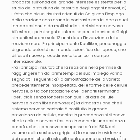
proposte sull’onda del grande interesse esistente per lo
studio della struttura dei tessuti e degli organi nervosi, d)
il fatto che alcuni risultati ottenuti da Golgi con l’impiego
della reazione nera erano in contrasto con le idee a quel
tempo sostenute da molti studiosi del sistema nervoso.
All’estero, i primi segni di interesse per la tecnica di Golgi
si manifestarono solo 12 anni dopo l’invenzione della
reazione nera. Fu principalmente Koelliker, personaggio
di grande autorità nel mondo scientifico dell’epoca, che
diffuse il nuovo procedimento tecnico in campo
internazionale.
Fra i principali risultati che la reazione nera permise di
raggiungere fin dai primi tempi del suo impiego vanno
segnalati i seguenti : a) la dimostrazione della varietà,
precedentemente insospettata, delle forme delle cellule
nervose; b) la constatazione che i dendriti terminano
liberi, cioè senza fondersi con quelli di altre cellule
nervose o con fibre nervose; c) la dimostrazione che il
sistema nervoso centrale è costituito in grande
prevalenza da cellule, mentre in precedenza si riteneva
che le cellule nervose fossero immerse in una sostanza
amorfa, che si pensava occupasse più del 50% del
volume della sostanza grigia; d) la messa in evidenza
dei rapporti che gli astrociti contraggono con i vasi; e) la