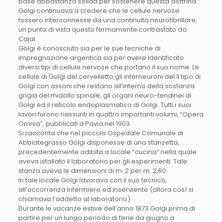
base abbastanza solida per sostenere questa dottrina.”
Golgi continuava a credere che le cellule nervose
fossero interconnesse da una continuità neurofibrillare,
un punto di vista questo fermamente contrastato da
Cajal.
Golgi è conosciuto sia per le sue tecniche di
impregnazione argentica sia per avere identificato
diversi tipi di cellule nervose che portano il suo nome: Le
cellule di Golgi del cervelletto,gli interneuroni del II tipo di
Golgi con assoni che restano all’interno della sostanza
grigia del midollo spinale; gli organi neuro-tendinei di
Golgi ed il reticolo endoplasmatico di Golgi. Tutti i suoi
lavori furono riassunti in quattro importanti volumi, “Opera
Omnia”, pubblicati a Pavia nel 1903.
Si racconta che nel piccolo Ospedale Comunale di
Abbiategrasso Golgi disponesse di una stanzetta,
precedentemente adibita a locale “cucina” nella quale
aveva istallato il laboratorio per gli esperimenti. Tale
stanza aveva le dimensioni di m. 2 per m. 2,60.
In tale locale Golgi lavorava con il suo tecnico,
all’occorrenza infermiere ed inserviente (allora così si
chiamava l’addetto al laboratorio).
Durante le vacanze estive dell’anno 1873 Golgi prima di
partire per un lungo periodo di ferie da giugno a