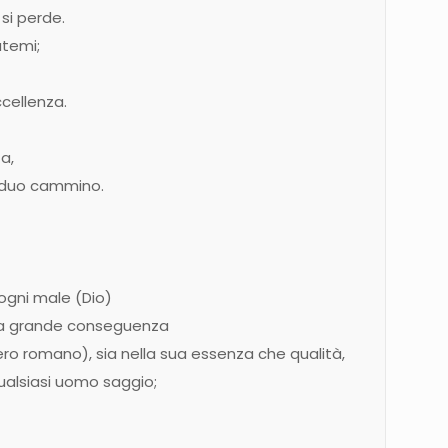
si perde.
atemi;
ccellenza.
za,
arduo cammino.
 ogni male (Dio)
lla grande conseguenza
ro romano), sia nella sua essenza che qualità,
alsiasi uomo saggio;
,