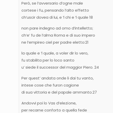
Però, se l’avversario d’ogne male
cortese i fu, pensando l’alto effetto
ch’uscir dovea di lui, e ‘l chi e ‘l quale 18
non pare indegno ad omo d’intelletto;
ch’e’ fu de l’alma Roma e di suo impero
ne l’empireo ciel per padre eletto:21
la quale e ‘l quale, a voler dir lo vero,
fu stabilita per lo loco santo
u’ siede il successor del maggior Piero. 24
Per quest’ andata onde li dai tu vanto,
intese cose che furon cagione
di sua vittoria e del papale ammanto.27
Andovvi poi lo Vas d’elezïone,
per recarne conforto a quella fede