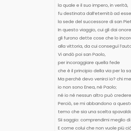
la quale e il suo impero, in verità,
fu destinata dall’eternità ad ess
la sede del successore di san Piet
In questo viaggio, cui gli dai ono
gli furono dette cose che lo inco
alla vittoria, da cui conseguì l’aut
Vi andò poi san Paolo,
per incoraggiare quella fede
che è il principio della via per la s
Ma perché devo venirci io? chi m
io non sono Enea, né Paolo;
né io né nessun altro può creder
Perciò, se mi abbandono a quest
temo che sia una scelta spavald
Sii saggio: comprendimi meglio d
E come colui che non vuole più ci