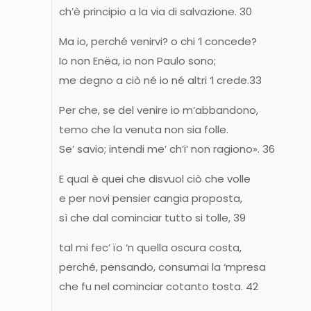
ch’è principio a la via di salvazione. 30
Ma io, perché venirvi? o chi ‘l concede?
Io non Enëa, io non Paulo sono;
me degno a ciò né io né altri ‘l crede.33
Per che, se del venire io m’abbandono,
temo che la venuta non sia folle.
Se’ savio; intendi me’ ch’i’ non ragiono». 36
E qual è quei che disvuol ciò che volle
e per novi pensier cangia proposta,
sì che dal cominciar tutto si tolle, 39
tal mi fec’ ïo ‘n quella oscura costa,
perché, pensando, consumai la ‘mpresa
che fu nel cominciar cotanto tosta. 42