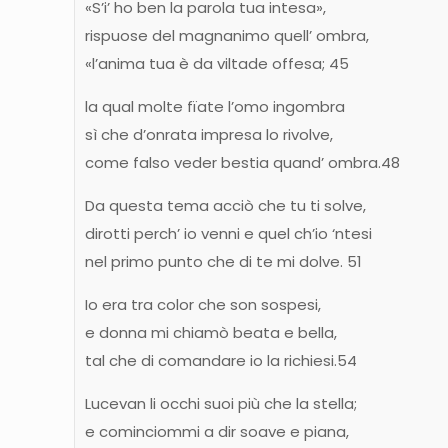
«S’i’ ho ben la parola tua intesa»,
rispuose del magnanimo quell’ ombra,
«l’anima tua è da viltade offesa; 45
la qual molte fïate l’omo ingombra
sì che d’onrata impresa lo rivolve,
come falso veder bestia quand’ ombra.48
Da questa tema acciò che tu ti solve,
dirotti perch’ io venni e quel ch’io ‘ntesi
nel primo punto che di te mi dolve. 51
Io era tra color che son sospesi,
e donna mi chiamò beata e bella,
tal che di comandare io la richiesi.54
Lucevan li occhi suoi più che la stella;
e cominciommi a dir soave e piana,