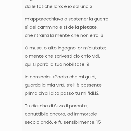
da le fatiche loro; e io sol uno 3
m’apparecchiava a sostener la guerra
sì del cammino e sì de la pietate,
che ritrarrà la mente che non erra. 6
O muse, o alto ingegno, or m’aiutate;
o mente che scrivesti ciò ch’io vidi,
qui si parrà la tua nobilitate. 9
Io cominciai: «Poeta che mi guidi,
guarda la mia virtù s’ell’ è possente,
prima ch’a l’alto passo tu mi fidi.12
Tu dici che di Silvïo il parente,
corruttibile ancora, ad immortale
secolo andò, e fu sensibilmente. 15