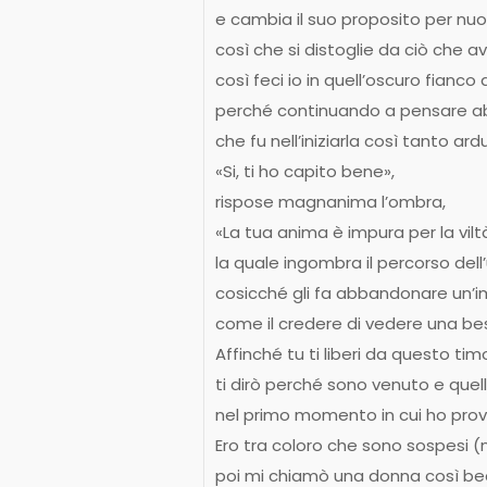
e cambia il suo proposito per nuov
così che si distoglie da ciò che a
così feci io in quell’oscuro fianco d
perché continuando a pensare a
che fu nell’iniziarla così tanto ard
«Si, ti ho capito bene»,
rispose magnanima l’ombra,
«La tua anima è impura per la vilt
la quale ingombra il percorso del
cosicché gli fa abbandonare un’i
come il credere di vedere una bes
Affinché tu ti liberi da questo tim
ti dirò perché sono venuto e quel
nel primo momento in cui ho prov
Ero tra coloro che sono sospesi (
poi mi chiamò una donna così bea