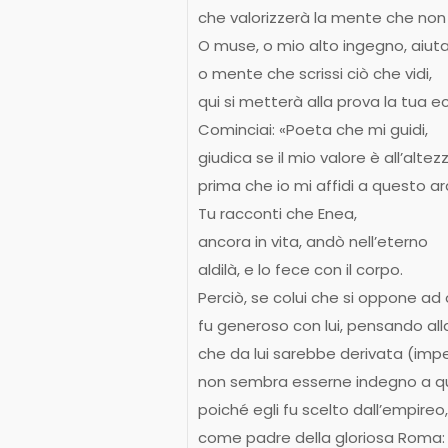
che valorizzerà la mente che non 
O muse, o mio alto ingegno, aiut
o mente che scrissi ciò che vidi,
qui si metterà alla prova la tua e
Cominciai: «Poeta che mi guidi,
giudica se il mio valore è all’altez
prima che io mi affidi a questo 
Tu racconti che Enea,
ancora in vita, andò nell’eterno
aldilà, e lo fece con il corpo.
Perciò, se colui che si oppone ad
fu generoso con lui, pensando a
che da lui sarebbe derivata (impe
non sembra esserne indegno a qu
poiché egli fu scelto dall’empireo
come padre della gloriosa Roma: