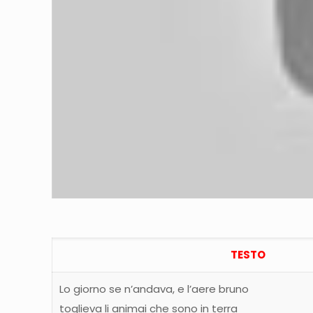
TESTO
Lo giorno se n’andava, e l’aere bruno
toglieva li animai che sono in terra