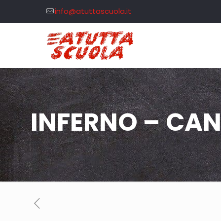
info@atuttascuola.it
INFERNO – CANT