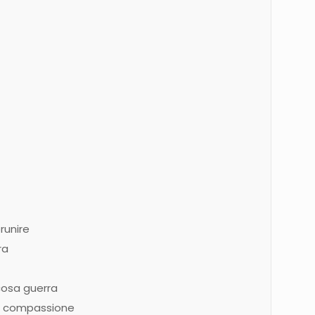
runire
ra
cosa guerra
a compassione