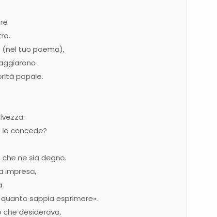
ere
ro.
re (nel tuo poema),
raggiarono
orità papale.
alvezza.
e lo concede?
e che ne sia degno.
a impresa,
a.
i quanto sappia esprimere».
ò che desiderava,