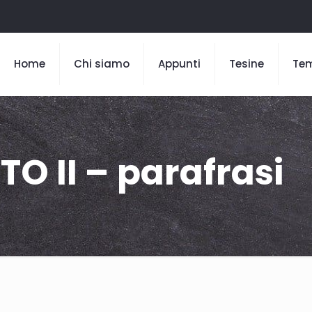
Home
Chi siamo
Appunti
Tesine
Te
O II – parafrasi