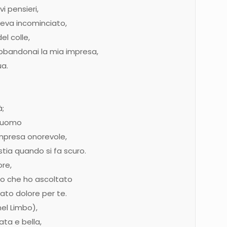
i pensieri,
veva incominciato,
el colle,
bbandonai la mia impresa,
ua.
à;
l’uomo
mpresa onorevole,
tia quando si fa scuro.
ore,
lo che ho ascoltato
ato dolore per te.
nel Limbo),
ta e bella,