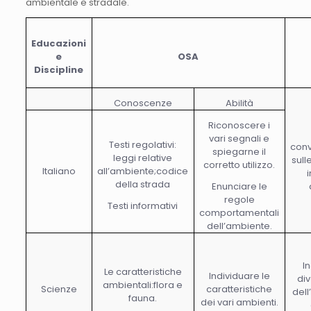
ambientale e stradale.
Educazioni
e
OSA
Discipline
Conoscenze
Abilità
Riconoscere i
vari segnali e
Testi regolativi:
conv
spiegarne il
leggi relative
sull
corretto utilizzo.
Italiano
all’ambiente;codice
della strada
Enunciare le
regole
Testi informativi
comportamentali
dell’ambiente.
I
Le caratteristiche
Individuare le
div
ambientali:flora e
Scienze
caratteristiche
del
fauna.
dei vari ambienti.