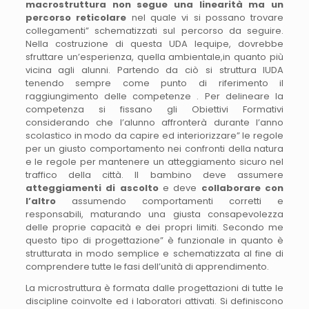
macrostruttura non segue una linearità ma un
percorso reticolare
nel quale vi si possano trovare
collegamenti” schematizzati sul percorso da seguire.
Nella costruzione di questa UDA lequipe, dovrebbe
sfruttare un’esperienza, quella ambientale,in quanto più
vicina agli alunni. Partendo da ciò si struttura lUDA
tenendo sempre come punto di riferimento il
raggiungimento delle competenze . Per delineare la
competenza si fissano gli Obiettivi Formativi
considerando che l’alunno affronterà durante l’anno
scolastico in modo da capire ed interiorizzare” le regole
per un giusto comportamento nei confronti della natura
e le regole per mantenere un atteggiamento sicuro nel
traffico della città. Il bambino deve assumere
atteggiamenti di ascolto
e deve
collaborare con
l’altro
assumendo comportamenti corretti e
responsabili, maturando una giusta consapevolezza
delle proprie capacità e dei propri limiti. Secondo me
questo tipo di progettazione” è funzionale in quanto è
strutturata in modo semplice e schematizzata al fine di
comprendere tutte le fasi dell’unità di apprendimento.
La microstruttura è formata dalle progettazioni di tutte le
discipline coinvolte ed i laboratori attivati. Si definiscono