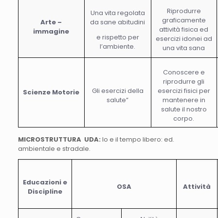
Riprodurre
Una vita regolata
graficamente
Arte –
da sane abitudini
attività fisica ed
immagine
e rispetto per
esercizi idonei ad
l’ambiente.
una vita sana
Conoscere e
riprodurre gli
Gli esercizi della
esercizi fisici per
Scienze Motorie
salute”
mantenere in
salute il nostro
corpo.
MICROSTRUTTURA UDA:
Io e il tempo libero: ed.
ambientale e stradale.
Educazioni e
OSA
Attività
Discipline