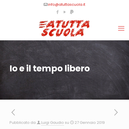
info@atuttascuola.it
Io e il tempo libero
Pubblicato da
Luigi Gaudio
su
27 Gennaio 2019