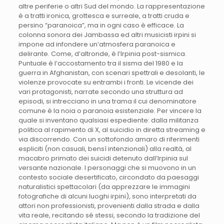
altre periferie o altri Sud del mondo. La rappresentazione
è a tratti ironica, grottesca e surreale, a tratti cruda e
persino “paranoica”, ma in ogni caso è efficace. La
colonna sonora dei Jambassa ed altri musicisti irpini si
impone ad infondere un’atmosfera paranoica e
delirante. Come, d’altronde, è l’Irpinia post-sismica.
Puntuale è l’accostamento tra il sisma del 1980 e la
guerra in Afghanistan, con scenari spettrali e desolanti, le
violenze provocate su entrambi i fronti. Le vicende dei
vari protagonisti, narrate secondo una struttura ad
episodi, si intrecciano in una trama il cui denominatore
comune è la noia o paranoia esistenziale. Per vincere la
quale si inventano qualsiasi espediente: dalla militanza
politica al rapimento di X, al suicidio in diretta streaming e
via discorrendo. Con un sottofondo amaro di riferimenti
espliciti (non casuali, bensì intenzionali) alla realtà, al
macabro primato dei suicidi detenuto dall’Irpinia sul
versante nazionale. I personaggi che si muovono in un
contesto sociale desertificato, circondato da paesaggi
naturalistici spettacolari (da apprezzare le immagini
fotografiche di alcuni luoghi irpini), sono interpretati da
attori non professionisti, provenienti dalla strada e dalla
vita reale, recitando sé stessi, secondo la tradizione del