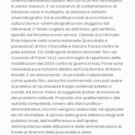
cinema neorealista italiano. Ma non è un film neorealista
in senso classico. E’ un coacervo di contaminazioni, di
influenze varie e molteplici, di citazioni e richiami
cinematografici. Ed ai cinefili provvisti di una minima
cultura storico-cinematografica non sfuggono tali
riferimenti. E’ facile coglierli sin dall’inizio, già nel titolo,
ispirato ad Hiroshima mon amour. Citando poi l’Armata
Brancaleone nella scena esilarante (parodiata e
paranoica) di Don Chisciotte e Sancho Panza contro le
pale eoliche. Ed i Soliti Ignoti di Mario Monicelli. Fino ad
Ovosodo di Paolo Virzì, con immagini di repertorio delle
mobilitazioni del 2003 contro la guerra in Iraq. Forse sono
ravvisabili pure richiami stilistici ad Ecce Bombo di Nanni
Moretti. E via discorrendo. Un prodotto indipendente
come questo film, senza fini commerciali, non può avere
la pretesa di racchiudere troppi contenuti estetici o
sociali, ed ancor meno di suggerire ipotesi di soluzione
dei problemi sollevati. Proposte che spetterebbero alle
autorità competenti, ovvero alla sfera politico-
amministrativa, ma non vengono elaborate, né applicate
da chi dovrebbe. A riprova della grave latitanza degli enti
pubblici locali, dell’indifferenza e dell’apatia,
dell’impotenza delle istituzioni e delle amministrazioni di
fronte ai drammi della precarietà e della