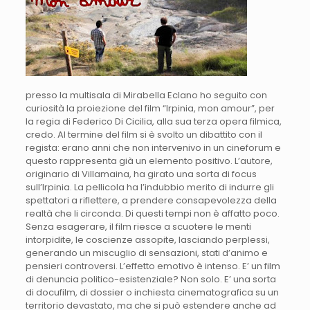
presso la multisala di Mirabella Eclano ho seguito con
curiosità la proiezione del film “Irpinia, mon amour”, per
la regia di Federico Di Cicilia, alla sua terza opera filmica,
credo. Al termine del film si è svolto un dibattito con il
regista: erano anni che non intervenivo in un cineforum e
questo rappresenta già un elemento positivo. L’autore,
originario di Villamaina, ha girato una sorta di focus
sull’Irpinia. La pellicola ha l’indubbio merito di indurre gli
spettatori a riflettere, a prendere consapevolezza della
realtà che li circonda. Di questi tempi non è affatto poco.
Senza esagerare, il film riesce a scuotere le menti
intorpidite, le coscienze assopite, lasciando perplessi,
generando un miscuglio di sensazioni, stati d’animo e
pensieri controversi. L’effetto emotivo è intenso. E’ un film
di denuncia politico-esistenziale? Non solo. E’ una sorta
di docufilm, di dossier o inchiesta cinematografica su un
territorio devastato, ma che si può estendere anche ad