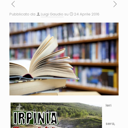
Pubblicato da
Luigi Gaudio
su
24 Aprile 2016
Ieri
sera,