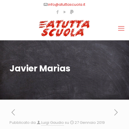
info@atuttascuola.it
Javier Marìas
Pubblicato da
Luigi Gaudio
su
27 Gennaio 2019