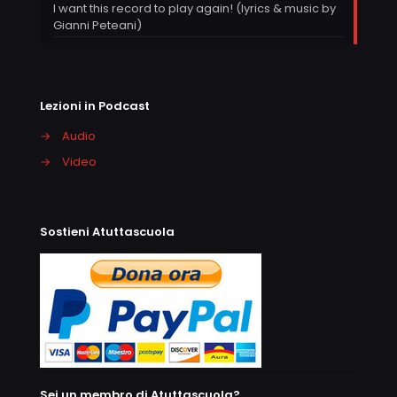
I want this record to play again! (lyrics & music by
Gianni Peteani)
Lezioni in Podcast
→
Audio
→
Video
Sostieni Atuttascuola
Sei un membro di Atuttascuola?