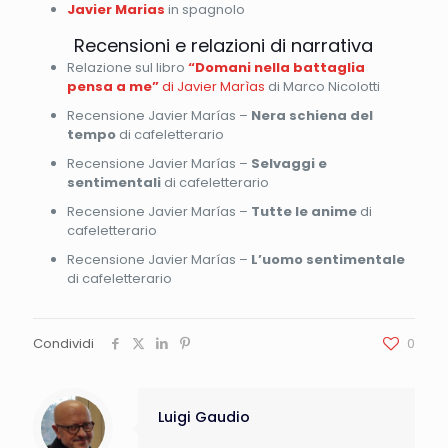
Javier Marias
in spagnolo
Recensioni e relazioni di narrativa
Relazione sul libro
“Domani nella battaglia
pensa a me”
di Javier Marìas
di Marco Nicolotti
Recensione Javier Marí­as –
Nera schiena del
tempo
di cafeletterario
Recensione Javier Marí­as –
Selvaggi e
sentimentali
di cafeletterario
Recensione Javier Marí­as –
Tutte le anime
di
cafeletterario
Recensione Javier Marí­as –
L’uomo sentimentale
di cafeletterario
Condividi
0
Luigi Gaudio