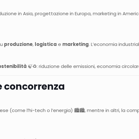
uzione in Asia, progettazione in Europa, marketing in Ameri
su
produzione
,
logistica
e
marketing
. L’economia industri
ostenibilità
🍃♻️: riduzione delle emissioni, economia circolar
 e concorrenza
 (come l’hi-tech o l’energia) 🏙️🏙️, mentre in altri, la compe