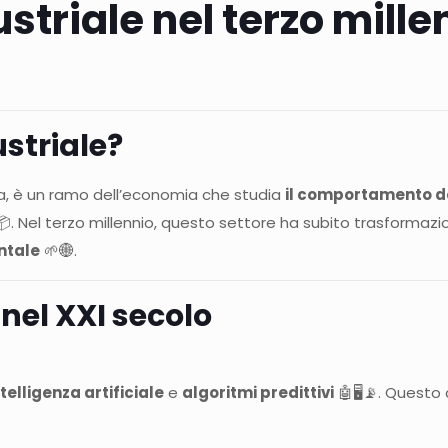
striale nel terzo mill
striale?
ria, è un ramo dell’economia che studia
il comportamento d
. Nel terzo millennio, questo settore ha subito trasformazi
ntale
🌱🌐.
el XXI secolo
ntelligenza artificiale
e
algoritmi predittivi
🤖🖥️📡. Questo