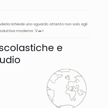
erla richiede uno sguardo attento non solo agli
 produttiva moderna. 💡🚗⚡
 scolastiche e
audio