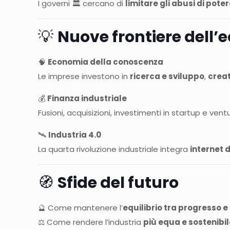
I governi 🏛️ cercano di
limitare gli abusi di pot
💡
Nuove frontiere dell’
🧠
Economia della conoscenza
Le imprese investono in
ricerca e sviluppo
,
creat
💰
Finanza industriale
Fusioni, acquisizioni, investimenti in startup e ven
🛰️
Industria 4.0
La quarta rivoluzione industriale integra
internet 
🧭
Sfide del futuro
🔮 Come mantenere l’
equilibrio tra progresso 
⚖️ Come rendere l’industria
più equa e sostenibi