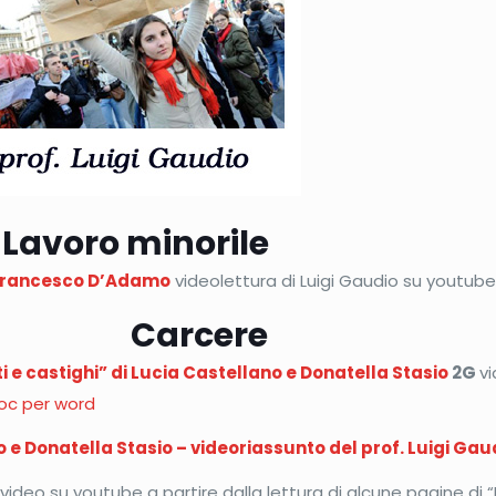
Lavoro minorile
i Francesco D’Adamo
videolettura di Luigi Gaudio su youtub
Carcere
i e castighi” di Lucia Castellano e Donatella Stasio
2G
vi
oc per word
no e Donatella Stasio – videoriassunto del prof. Luigi Gau
o
video su youtube a partire dalla lettura di alcune pagine di “D