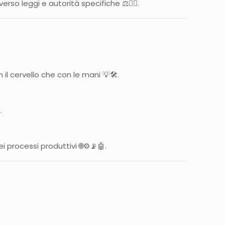
o leggi e autorità specifiche ⚖️🕵️‍♂️.
il cervello che con le mani 💡🛠️.
.
i processi produttivi 🌐⚙️📡🤖.