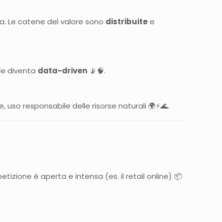
ca. Le catene del valore sono
distribuite
e
ale diventa
data-driven
📡🧠.
e, uso responsabile delle risorse naturali 🌍⚡🌊.
tizione è aperta e intensa (es. il retail online) 📦