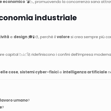
ere economico
💣📉, promuovendo la concorrenza sana attravers
economia industriale
ività
e
design
🎓🧪🎨, perché il
valore
si crea sempre più con 
ture capital 📉📈🚀 ridefiniscono i confini dell’impresa moderna
delle cose
,
sistemi cyber-fisici
e
intelligenza artificiale
ne
e lavoro umano
?
le
?