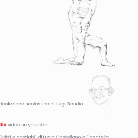
e
deolezione scolastica di Luigi Gaudio
dio
video su youtube
iritti e castighi” di Lucia Castellano e Donatella