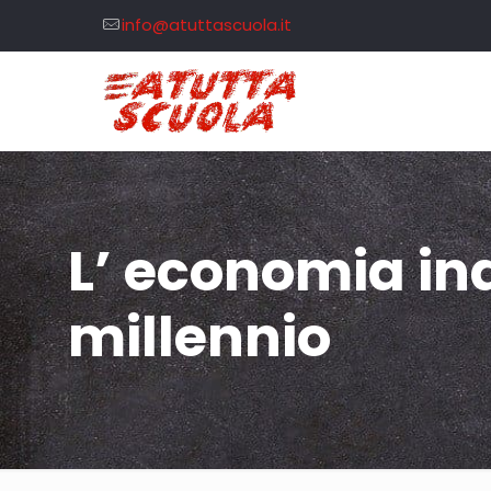
info@atuttascuola.it
L’ economia ind
millennio