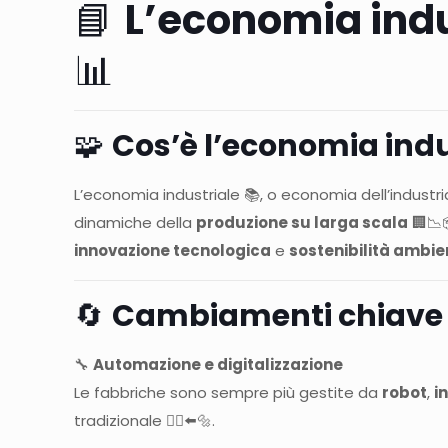
📘
L’economia indu
📊
🧩
Cos’è l’economia indu
L’economia industriale 📚, o economia dell’indust
dinamiche della
produzione su larga scala
🏢📉
innovazione tecnologica
e
sostenibilità ambie
🔄
Cambiamenti chiave n
🔧
Automazione e digitalizzazione
Le fabbriche sono sempre più gestite da
robot
,
i
tradizionale 🧍‍♂️⬅️🔩.