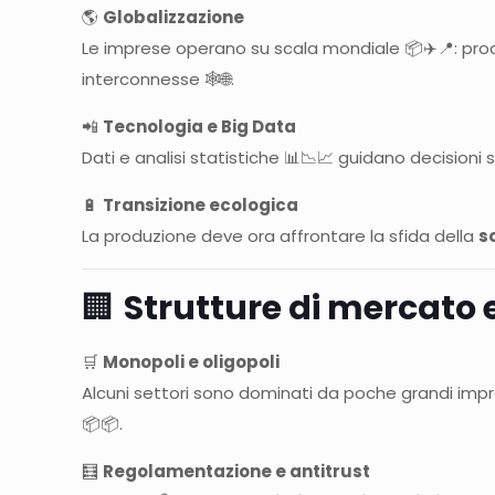
🌎
Globalizzazione
Le imprese operano su scala mondiale 📦✈️📍: prod
interconnesse 🕸️🌐.
📲
Tecnologia e Big Data
Dati e analisi statistiche 📊📉📈 guidano decisioni 
🔋
Transizione ecologica
La produzione deve ora affrontare la sfida della
s
🏢
Strutture di mercato
🛒
Monopoli e oligopoli
Alcuni settori sono dominati da poche grandi imprese
📦📦.
🧮
Regolamentazione e antitrust