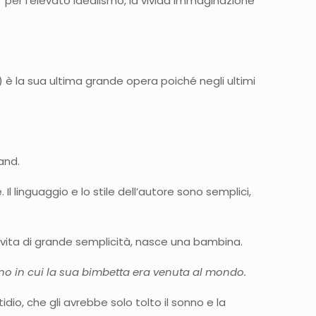
 “per l’elevato idealismo, la vivida immaginazione
è la sua ultima grande opera poiché negli ultimi
and.
l linguaggio e lo stile dell’autore sono semplici,
di vita di grande semplicità, nasce una bambina.
no in cui la sua bimbetta era venuta al mondo.
dio, che gli avrebbe solo tolto il sonno e la