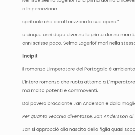
Nel 1909 Selma Lagerlöf fu la prima donna a ricever
e la percezione
spirituale che caratterizzano le sue opere.”
e cinque anni dopo divenne la prima donna membro 
anni scrisse poco. Selma Lagerlöf morì nella stess
Incipit
Il romanzo L’imperatore del Portogallo è ambientato 
L’intero romanzo che ruota attorno a L’imperatore d
ma molto potenti e commoventi.
Dal povero bracciante Jan Anderson e dalla moglie K
Per quanto vecchio diventasse, Jan Andersson di 
Jan si approcciò alla nascita della figlia quasi sco