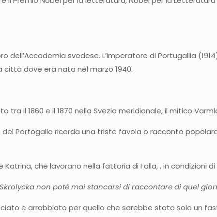
e il Premio Nobel per la letteratura, Nobel per la Letteratura
dell’Accademia svedese. L’imperatore di Portugallia (1914) 
a città dove era nata nel marzo 1940.
tra il 1860 e il 1870 nella Svezia meridionale, il mitico Varml
el Portogallo ricorda una triste favola o racconto popolare. I
atrina, che lavorano nella fattoria di Falla, , in condizioni 
Skrolycka non poté mai stancarsi di raccontare di quel gior
cciato e arrabbiato per quello che sarebbe stato solo un fasti