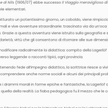
e di Nils
(1906/07) ebbe successo
Il Viaggio meraviglioso di
ole elementari.
atturato un potentissimo gnomo, un coboldo, viene rimpicciol
imali e vive avventure straordinarie: trascinato via da un’
a. Grazie a questa avventura viene istruito sulla geografia e 
darietà, virtù che gli consentono di ritornare alle sue dimensi
modificare radicalmente la didattica: compito della Lagerlöf
erso leggende o racconti tipici, ogni provincia.
 tenendo fede all’impegno didattico, la scrittrice riesce a vi
a comprendere anche norme sociali e alcuni dei principali pr
re i drammi morali in forme epiche e fantastiche, la Lagerlöf
ella della realtà. La fiaba pedagogica fu il mezzo che le con