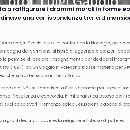
ta a raffigurare i drammi morali in forme ep
ndinave una corrispondenza tra la dimension
l Värmland, in Svezia, quasi ai confini con la Norvegia, nel no
campagna del Värmland, si ispirò a leggende e canzoni popolar
o le permise di lasciare l’insegnamento per dedicarsi interam
risto
(1897); da un viaggio in Palestina trasse materia per
Je
esi che si trasferiscono in Terra Santa.
gio svedese di Nås si trasferisce a Gerusalemme per unirsi a u
anza, fratellanza e concordia, in millenaristica attesa del rit
dei suoi capolavori, il romanzo epico Jerusalem, capace di trasf
iglia, il destino, il dovere, la religione e l’abuso di potere.