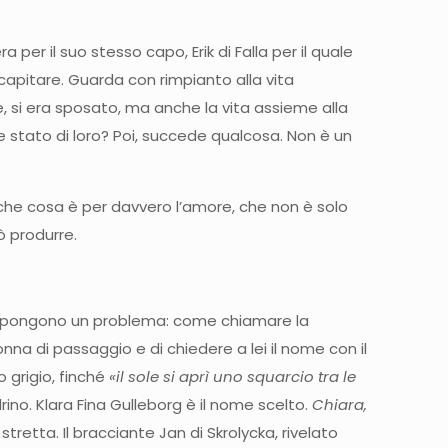
per il suo stesso capo, Erik di Falla per il quale
 capitare. Guarda con rimpianto alla vita
 si era sposato, ma anche la vita assieme alla
e stato di loro? Poi, succede qualcosa. Non è un
a che cosa è per davvero l’amore, che non è solo
ò produrre.
i si pongono un problema: come chiamare la
nna di passaggio e di chiedere a lei il nome con il
o grigio, finché
«il sole si aprì uno squarcio tra le
rino. Klara Fina Gulleborg è il nome scelto.
Chiara,
tretta. Il bracciante Jan di Skrolycka, rivelato