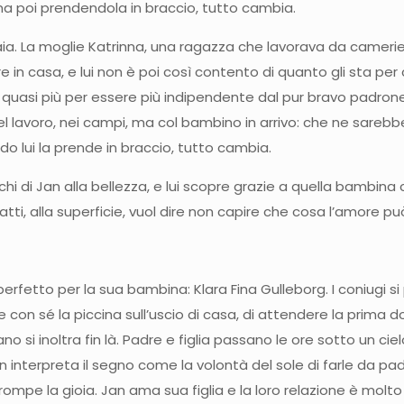
ma poi prendendola in braccio, tutto cambia.
aia. La moglie Katrinna, una ragazza che lavorava da cameriera 
e in casa, e lui non è poi così contento di quanto gli sta per
uasi più per essere più indipendente dal pur bravo padrone,
el lavoro, nei campi, ma col bambino in arrivo: che ne sarebb
 lui la prende in braccio, tutto cambia.
chi di Jan alla bellezza, e lui scopre grazie a quella bambin
atti, alla superficie, vuol dire non capire che cosa l’amore pu
 perfetto per la sua bambina: Klara Fina Gulleborg. I coniug
con sé la piccina sull’uscio di casa, di attendere la prima do
si inoltra fin là. Padre e figlia passano le ore sotto un ciel
n interpreta il segno come la volontà del sole di farle da pad
ompe la gioia. Jan ama sua figlia e la loro relazione è molto s