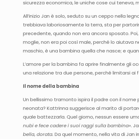
sicurezza economica, le uniche cose cui teneva, 
All’inizio Jan è solo, seduto su un ceppo nella legn
trebbiava laboriosamente la terra, sta per partorir
precedente, quando non era ancora sposato. Poi, q
moglie, non era poi così male, perché lo aiutava n
maschio, è una bambina quella che nasce; e quando
L’amore per la bambina fa aprire finalmente gli oc
una relazione tra due persone, perché limitarsi ai f
Il nome della bambina
Un bellissimo tramonto ispira il padre con il nome
neonata? Kattrinna suggerisce al marito di portare 
quale battezzarla. Quel giorno, nessun essere umano 
nubi e fece cadere i suoi raggi sulla bambina».
Ja
bella, dorata.
Da quel momento, nella vita di Jan irr