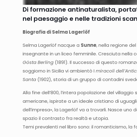
Di formazione antinaturalista, porta
nel paesaggio e nelle tradizioni sca
Biografia di Selma Lagerlöf
Selma Lagerlöf nacque a
Sunne
, nella regione de
insegnante in un liceo femminile. Cresciuta nella 
Gösta Berling
(1891). Il successo di questo romanz
soggiorno in Sicilia vi ambientò I
miracoli dell’Antic
Santa
(1902), storia di un gruppo di contadini sved
Alla fine dell’800, l’intera popolazione del villag
americane, ispirate a un ideale cristiano di uguagli
dell’impresa», la Lagerlöf va a trovarli. Nasce uno 
spazio il contrasto fra realtà e utopia.
Temi prevalenti nel libro sono: il romanticismo, la fam