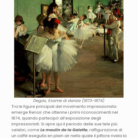
Degas, Esame di danza (1873-1874)
Tra le figure principali del movimento impressionista
emerge Renoir che ottenne i primi riconoscimenti nel
1874, quando partecipò all’esposizione degli
impressionisti. Si apre qui il periodo delle sue tele più
celebri, come
Le moulin de la Galette
, raffigurazione di
un caffè eseguita en plein air nella quale il pittore rivela la