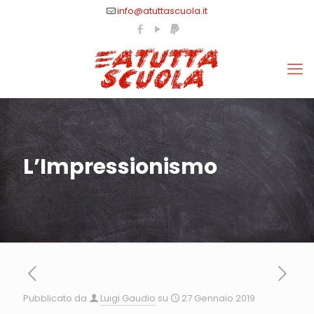
info@atuttascuola.it
L’Impressionismo
Pubblicato da
Luigi Gaudio
su
27 Gennaio 2019