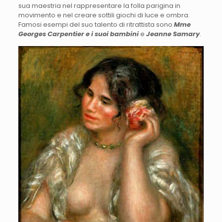
sua maestria nel rappresentare la folla parigina in
movimento e nel creare sottili giochi di luce e ombra.
Famosi esempi del suo talento di ritrattista sono
Mme
Georges Carpentier e i suoi bambini
e
Jeanne Samary
.