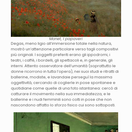
Monet, I papaveri
Degas, meno ligio all’immersione totale nella natura,
mostrò un’attenzione particolare verso tagli compositivi
più originali. I soggetti preferiti erano gli ippodromi, i
teatri, i caffè, i bordelli, gli spettacoli e, in generale, gli
interni. Attento osservatore dell’umanità (soprattutto le
donne ricorrono in tutta l’opera), nei suoi studi e ritratti di
ballerine, modiste, e lavandaie perseguì la massima
oggettività, cercando di coglierle in pose spontanee e
quotidiane come quelle di una foto istantanea: cercò di
catturare il movimento nella sua immediatezza, e le
ballerine e i nudi femminili sono colti in pose che non
nascondono affatto lo sforzo fisico cui sono sottoposti.