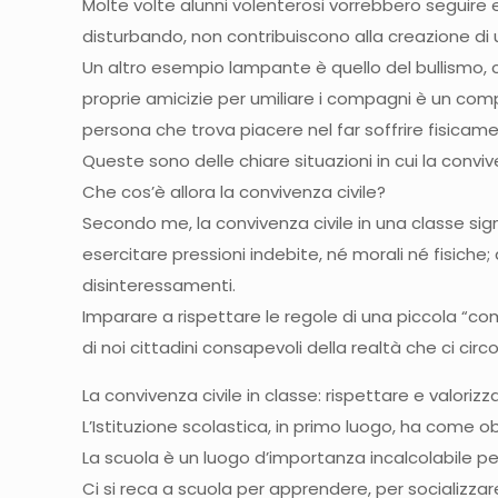
Molte volte alunni volenterosi vorrebbero seguire
disturbando, non contribuiscono alla creazione di 
Un altro esempio lampante è quello del bullismo, ch
proprie amicizie per umiliare i compagni è un comp
persona che trova piacere nel far soffrire fisicame
Queste sono delle chiare situazioni in cui la convi
Che cos’è allora la convivenza civile?
Secondo me, la convivenza civile in una classe sign
esercitare pressioni indebite, né morali né fisiche
disinteressamenti.
Imparare a rispettare le regole di una piccola “c
di noi cittadini consapevoli della realtà che ci cir
La convivenza civile in classe: rispettare e valorizza
L’Istituzione scolastica, in primo luogo, ha come obi
La scuola è un luogo d’importanza incalcolabile pe
Ci si reca a scuola per apprendere, per socializza