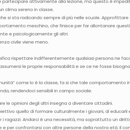
 e partecipare attivamente alla lezione, ma questo è impedit
un clima sereno in classe.
e si sta radicando sempre di più nelle scuole. Approfittare d
ortamento meschino, che finisce per far allontanare questi ul
nte e psicologicamente gli altri.
venza civile viene meno.
ifica rispettare indifferentemente qualsiasi persona ne facci
; assumersi le proprie responsabilità e se ce ne fosse bisogno
omunità” come lo è la classe, fa si che tale comportamento i
conda, rendendoci sensibili in campo sociale.
re le opinioni degli altri insegna a diventare cittadini.
ettivo quello di formare culturalmente i giovani, di educarli e
r i ragazzi. Andarci è una necessità, ma soprattutto un dirit
re e per confrontarsi con altre persone della nostra età. Il 