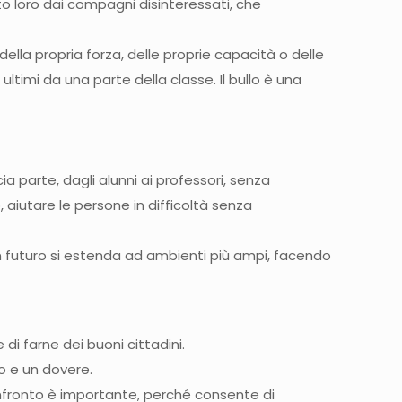
o loro dai compagni disinteressati, che
ella propria forza, delle proprie capacità o delle
timi da una parte della classe. Il bullo è una
a parte, dagli alunni ai professori, senza
, aiutare le persone in difficoltà senza
n futuro si estenda ad ambienti più ampi, facendo
 di farne dei buoni cittadini.
to e un dovere.
confronto è importante, perché consente di