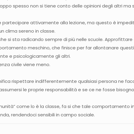
ppo spesso non si tiene conto delle opinioni degli altri ma si
 e partecipare attivamente alla lezione, ma questo è impedit
un clima sereno in classe.
e si sta radicando sempre di più nelle scuole. Approfittare d
ortamento meschino, che finisce per far allontanare questi ul
nte e psicologicamente gli altri.
venza civile viene meno.
ifica rispettare indifferentemente qualsiasi persona ne facci
; assumersi le proprie responsabilità e se ce ne fosse bisogno
omunità” come lo è la classe, fa si che tale comportamento i
conda, rendendoci sensibili in campo sociale.