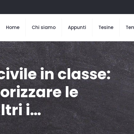
Home
Chi siamo
Appunti
Tesine
Te
ivile in classe:
orizzare le
ltri i…