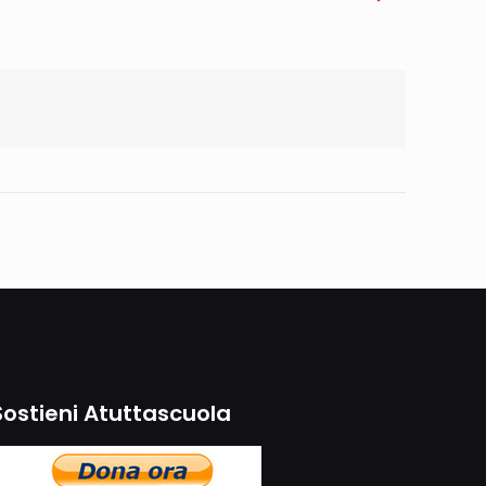
Sostieni Atuttascuola