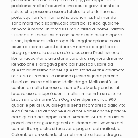
problema molto frequente che causa gravi danni alla
salute che possono essere fatali alla vita dell’uomo,
porta squilibri familiari anche economici. Nel mondo
sono morti molti sportivi,calciatori ciclisti ecc. qualche
anno fa è morto un famosissimo ciclista di nome Pantani.
Ci sono stati alcuni pittori che hanno fatto alcune opere
strani, ispirandosi alla droga. Noi oggi sappiamo cosa
causa e siamo riusciti a dare un nome ad ogni tipo di
droga grazie alla scienza,c’è la cocaina l’hashish ecc. I
libri ci raccontano una storia vera di un signore di nome
Renato che si drogava però poi riuscì ad uscire da
questo bruttissimo tunnel. Questa storia venne chiamata
La storia di Renato”,io ammiro questo signore perché
riuscì ad uscire dal tunnel della droga. Molti anni fa un
cantante molto famoso di nome Bob Marley anche lui
faceva uso di stupefacenti. moltissimi anni fa un pittore
bravissimo di nome Van Gogh che dipinse circa 900
quadri e più di 1.000 disegni si sentì incompreso dalla vita
e così fece uso di droghe e di alcol. Vorrei anche parlare
della guerra dell’oppio in sud-America. Si tratta di alcuni
poveri che per guadagnarsi del denaro coltivavano dei
campi di droga che si facevano pagare dai mafiosi, la
Colombia non volendo che nel mondo ci fosse droga e