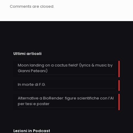
Comments are closed.
Ultimi articoli
Moon landing on a cactus field! (lyrics & music by
Gianni Peteani)
In morte di F.G.
Alternative a BioRender: figure scientifiche con l’AI
per tesi e poster
Lezioni in Podcast