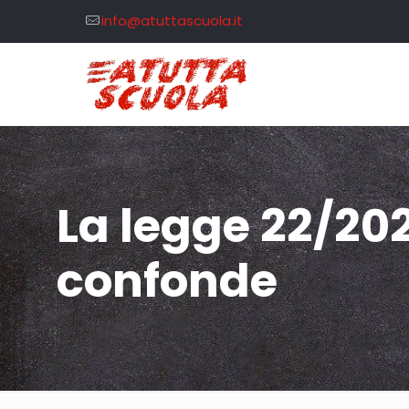
info@atuttascuola.it
La legge 22/20
confonde