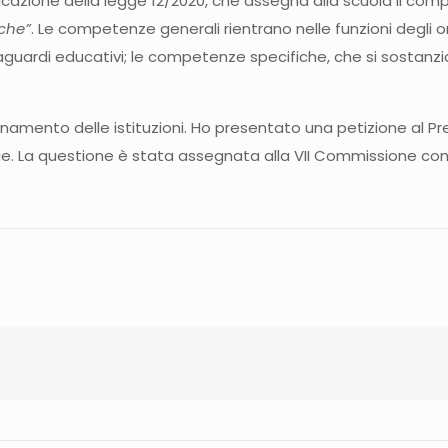
cazione della legge 12/2020, che assegna alla scuola il compi
iche”
. Le competenze generali rientrano nelle funzioni degli o
traguardi educativi; le competenze specifiche, che si sostanzia
ionamento delle istituzioni. Ho presentato una petizione al Pre
ge. La questione è stata assegnata alla VII Commissione con