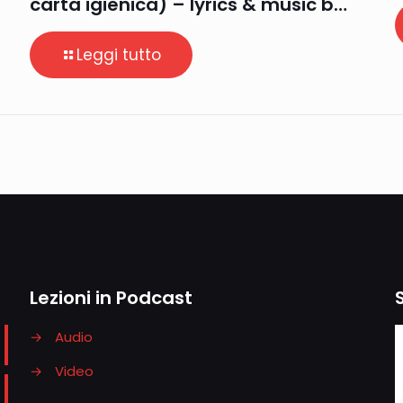
carta igienica) – lyrics & music b…
Leggi tutto
Lezioni in Podcast
→
Audio
→
Video