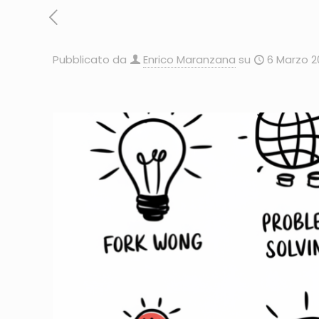
Pubblicato da
Enrico Maranzana
su
6 Marzo 2