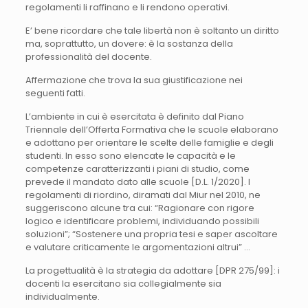
regolamenti li raffinano e li rendono operativi.
E’ bene ricordare che tale libertà non è soltanto un diritto
ma, soprattutto, un dovere: è la sostanza della
professionalità del docente.
Affermazione che trova la sua giustificazione nei
seguenti fatti.
L’ambiente in cui è esercitata è definito dal Piano
Triennale dell’Offerta Formativa che le scuole elaborano
e adottano per orientare le scelte delle famiglie e degli
studenti. In esso sono elencate le capacità e le
competenze caratterizzanti i piani di studio, come
prevede il mandato dato alle scuole [D.L. 1/2020]. I
regolamenti di riordino, diramati dal Miur nel 2010, ne
suggeriscono alcune tra cui: “Ragionare con rigore
logico e identificare problemi, individuando possibili
soluzioni”; “Sostenere una propria tesi e saper ascoltare
e valutare criticamente le argomentazioni altrui” …
La progettualità è la strategia da adottare [DPR 275/99]: i
docenti la esercitano sia collegialmente sia
individualmente.