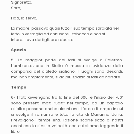
Signoretto;
Saro;
Fida, la serva;
La madre, passava quasi tutto il suo tempo sdraiata nel
letto in vestaglia ad annusare il tabacco e non si
interessava dei figli, era robusta.
Spazio
5- La maggior parte dei fatti si svolge a Palermo.
L’ambientazione in Sicilia è messa in evidenza dalla
comparsa del dialetto siciliano. I luoghi sono descritti,
ma, non ampiamente, si dà più spazio ai fatti da narrare.
Tempo
6- I fatti avvengono tra la fine del 600′ e l’inizio del 700′
sono presenti molti “Salti” nel tempo, da un capitolo
all’altro passano anche alcuni anni. L’arco di tempo in cui
si svolge il romanzo è tutta la vita di Marianna Ucrìa.
Prevalgono i tempi lenti, l’azione scorre sotto ai nostri
occhi con la stessa velocità con cui stiamo leggendo il
libro.