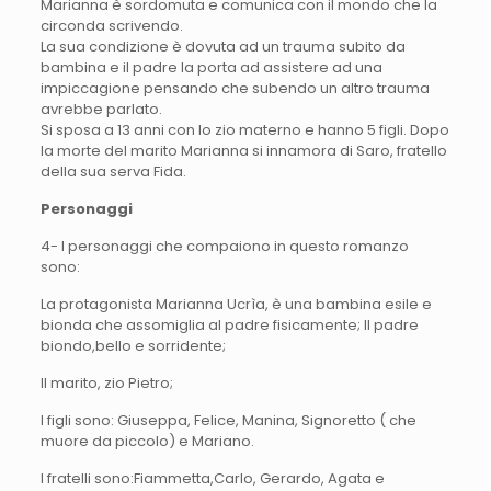
Marianna è sordomuta e comunica con il mondo che la
circonda scrivendo.
La sua condizione è dovuta ad un trauma subito da
bambina e il padre la porta ad assistere ad una
impiccagione pensando che subendo un altro trauma
avrebbe parlato.
Si sposa a 13 anni con lo zio materno e hanno 5 figli. Dopo
la morte del marito Marianna si innamora di Saro, fratello
della sua serva Fida.
Personaggi
4- I personaggi che compaiono in questo romanzo
sono:
La protagonista Marianna Ucrìa, è una bambina esile e
bionda che assomiglia al padre fisicamente; Il padre
biondo,bello e sorridente;
Il marito, zio Pietro;
I figli sono: Giuseppa, Felice, Manina, Signoretto ( che
muore da piccolo) e Mariano.
I fratelli sono:Fiammetta,Carlo, Gerardo, Agata e