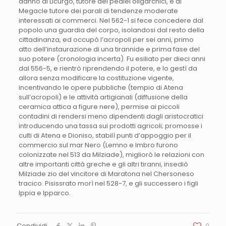
danno di Licurgo, tutore dei pediei oligarchici, e di
Megacle tutore dei parali di tendenze moderate
interessati ai commerci. Nel 562-1 si fece concedere dal
popolo una guardia del corpo, isolandosi dal resto della
cittadinanza, ed occupò l’acropoli per sei anni, primo
atto dell’instaurazione di una tirannide e prima fase del
suo potere (cronologia incerta). Fu esiliato per dieci anni
dal 556-5, e rientrò riprendendo il potere, e lo gestì da
allora senza modificare la costituzione vigente,
incentivando le opere pubbliche (tempio di Atena
sull’acropoli) e le attività artigianali (diffusione della
ceramica attica a figure nere), permise ai piccoli
contadini di rendersi meno dipendenti dagli aristocratici
introducendo una tassa sui prodotti agricoli; promosse i
culti di Atena e Dioniso, stabilì punti d’appoggio per il
commercio sul mar Nero (Lemno e Imbro furono
colonizzate nel 513 da Milziade), migliorò le relazioni con
altre importanti città greche e gli altri tiranni, insediò
Milziade zio del vincitore di Maratona nel Chersoneso
tracico. Pisissrato morì nel 528-7, e gli successero i figli
Ippia e Ipparco.
Condividi
0