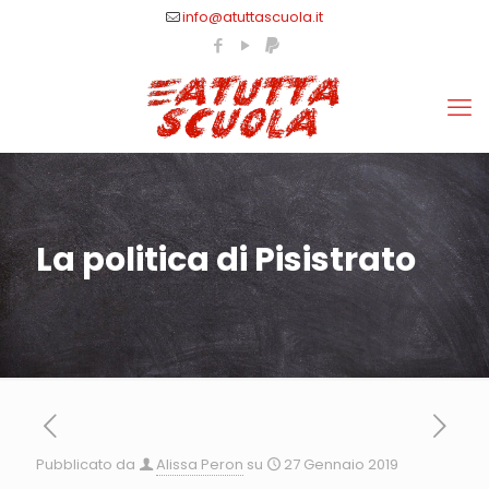
info@atuttascuola.it
La politica di Pisistrato
Pubblicato da
Alissa Peron
su
27 Gennaio 2019