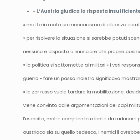
– L’Austria giudica la risposta insufficiente
» mette in moto un meccanismo di alleanze cara
» per risolvere la situazione si sarebbe potuti sc
nessuno è disposto a rinunciare alle proprie posi
» la politica si sottomette ai militari » i veri respon
guerra » fare un passo indietro significava mostra
» lo zar russo vuole tardare la mobilitazione, de
viene convinto dalle argomentazioni dei capi mil
l’esercito, molto complicato e lento da radunare per
austriaco sia su quello tedesco, i nemici li avreb