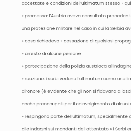
accettate e condizioni dell’ultimatum stesso » qui
» premessa: l’Austria aveva consultato precedente
una protezione militare nel caso in cui la Serbia a
» cosa richiedeva » cessazione di qualsiasi propa
» arresto di alcune persone
» partecipazione della polizia austriaca all’indagin
» reazione: i serbi vedono l’ultimatum come una li
all’onore (è evidente che gli non si fidavano a lasci
anche preoccupati per il coinvolgimento di alcuni e
» respingono parte dell’ultimatum, specialmente qu
alle indagini sui mandanti dell’attentato » i Serbi 