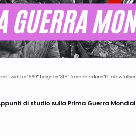
1″ width=”560″ height=”315″ frameborder=”0″ allowfullsc
ppunti di studio sulla Prima Guerra Mondia