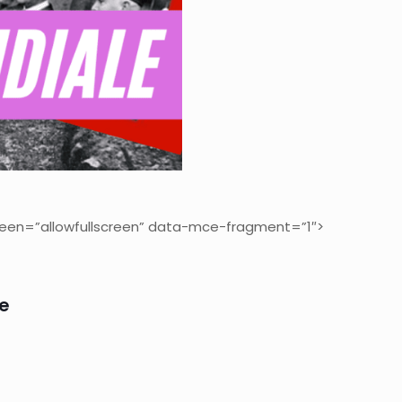
reen=”allowfullscreen” data-mce-fragment=”1″>
le