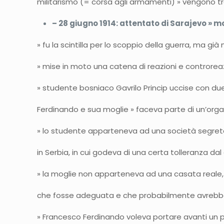
militarismo (= corsa agli armamenti) » vengono t
– 28 giugno 1914: attentato di Sarajevo »
» fu la scintilla per lo scoppio della guerra, ma gi
» mise in moto una catena di reazioni e controreazi
» studente bosniaco Gavrilo Princip uccise con due 
Ferdinando e sua moglie » faceva parte di un’orga
» lo studente apparteneva ad una società segreta
in Serbia, in cui godeva di una certa tolleranza d
» la moglie non apparteneva ad una casata reale, q
che fosse adeguata e che probabilmente avrebbe 
» Francesco Ferdinando voleva portare avanti un pr