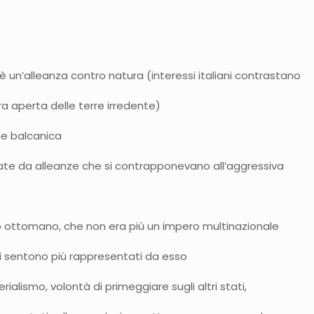
è un’alleanza contro natura (interessi italiani contrastano
ra aperta delle terre irredente)
one balcanica
legate da alleanze che si contrapponevano all’aggressiva
ro ottomano, che non era più un impero multinazionale
 si sentono più rappresentati da esso
ialismo, volontà di primeggiare sugli altri stati,