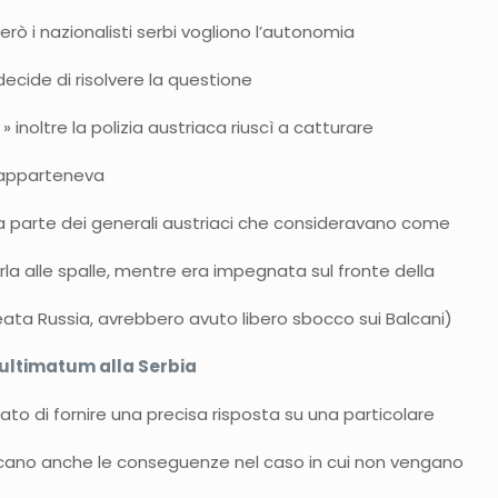
erò i nazionalisti serbi vogliono l’autonomia
 decide di risolvere la questione
» inoltre la polizia austriaca riuscì a catturare
ui apparteneva
 una parte dei generali austriaci che consideravano come
carla alle spalle, mentre era impegnata sul fronte della
lleata Russia, avrebbero avuto libero sbocco sui Balcani)
o ultimatum alla Serbia
ato di fornire una precisa risposta su una particolare
dicano anche le conseguenze nel caso in cui non vengano