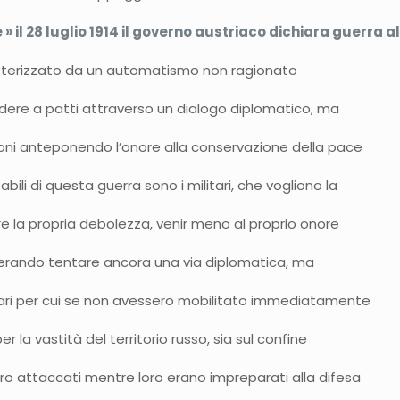
 » il 28 luglio 1914 il governo austriaco dichiara guerra a
tterizzato da un automatismo non ragionato
endere a patti attraverso un dialogo diplomatico, ma
zioni anteponendo l’onore alla conservazione della pace
sabili di questa guerra sono i militari, che vogliono la
re la propria debolezza, venir meno al proprio onore
siderando tentare ancora una via diplomatica, ma
itari per cui se non avessero mobilitato immediatamente
 la vastità del territorio russo, sia sul confine
bero attaccati mentre loro erano impreparati alla difesa