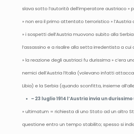
slava sotto l’autorità dell’imperatore austriaco » p
» non era il primo attentato terroristico » l’Austria
» i sospetti dell’Austria muovono subito alla Serbia 
l’assassino e a risalire alla setta irredentista a c
» la reazione degli austriaci fu durissima » c’era
nemici dell’Austria l’Italia (volevano infatti attac
Libia) e la Serbia (quando sconfitta, insieme all’a
– 23 luglio 1914 l’Austria invia un durissim
» ultimatum = richiesta di uno Stato ad un altro St
questione entro un tempo stabilito; spesso si in