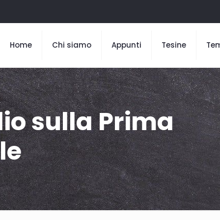
Home
Chi siamo
Appunti
Tesine
Te
io sulla Prima
le