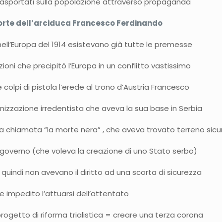
rasportati sulla popolazione attraverso propaganda
 morte dell’arciduca Francesco Ferdinando
à nell’Europa del 1914 esistevano già tutte le premesse
oni che precipitò l’Europa in un conflitto vastissimo
colpi di pistola l’erede al trono d’Austria Francesco
nizzazione irredentista che aveva la sua base in Serbia
 chiamata “la morte nera” , che aveva trovato terreno sicu
al governo (che voleva la creazione di uno Stato serbo)
uindi non avevano il diritto ad una scorta di sicurezza
impedito l’attuarsi dell’attentato
ogetto di riforma trialistica = creare una terza corona