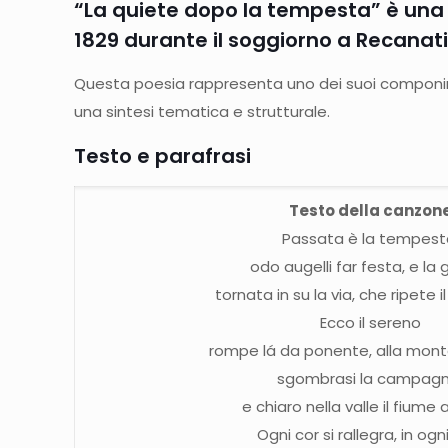
“La quiete dopo la tempesta” è una d
1829 durante il soggiorno a Recanati
Questa poesia rappresenta uno dei suoi componimen
una sintesi tematica e strutturale.
Testo e parafrasi
Testo della canzon
Passata è la tempest
odo augelli far festa, e la g
tornata in su la via, che ripete i
Ecco il sereno
rompe lá da ponente, alla 
sgombrasi la campagn
e chiaro nella valle il fiume
Ogni cor si rallegra, in ogn