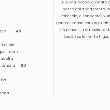
e quella piccola quantità d
.
nasce dalla sofferenza, c
miracolo, è considerato 
,
genere umano caro agli dei! 
ti è concesso di respirare d
r di pena
45
beato se la morte ti guar
il duolo
quel tanto
alvolta
gno. Umana
50
!
 lice
isana.