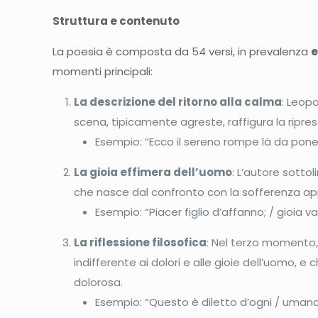
Struttura e contenuto
La poesia è composta da 54 versi, in prevalenza
e
momenti principali:
La descrizione del ritorno alla calma
: Leop
scena, tipicamente agreste, raffigura la ripresa 
Esempio: “Ecco il sereno rompe là da pon
La gioia effimera dell’uomo
: L’autore sottol
che nasce dal confronto con la sofferenza app
Esempio: “Piacer figlio d’affanno; / gioia v
La riflessione filosofica
: Nel terzo momento, 
indifferente ai dolori e alle gioie dell’uomo
dolorosa.
Esempio: “Questo è diletto d’ogni / umana v