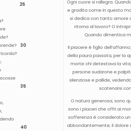
Ogni cuore si rallegra. Quando
core.
25
e gradita come in questo 
si dedica con tanto amore 
a?
ritorna al lavoro? O intra
ore
Quando dimentica meg
nde?
imprende?
30
Il piacere è figlio dell’affann
ricorda?
della paura passata, per la 
;
morte chi detestava la vita;
o
persone sudarone e palpita
 scosse
silenziose e pallide, vedendo
orte
35
scatenarsi cont
O natura generosa, sono que
o,
sono i piaceri che offri ai mor
,
sofferenza è considerato un 
vedendo
abbondantemente; il dolore
offese
40