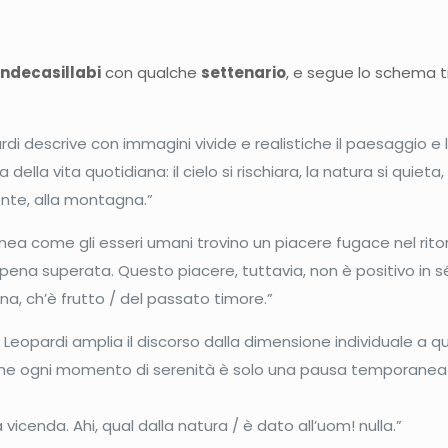
ndecasillabi
con qualche
settenario
, e segue lo schema ti
ardi descrive con immagini vivide e realistiche il paesaggio
della vita quotidiana: il cielo si rischiara, la natura si quieta
ente, alla montagna.”
inea come gli esseri umani trovino un piacere fugace nel ritorn
ena superata. Questo piacere, tuttavia, non è positivo in sé
ana, ch’è frutto / del passato timore.”
Leopardi amplia il discorso dalla dimensione individuale a que
, e che ogni momento di serenità è solo una pausa temporanea
icenda. Ahi, qual dalla natura / è dato all’uom! nulla.”