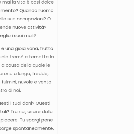
 mai la vita è così dolce
momento? Quando l’uomo
alle sue occupazioni? O
prende nuove attività?
lio i suoi mali?
o; è una gioia vana, frutto
quale tremò e temette la
 a causa della quale le
rono a lungo, fredde,
 fulmini, nuvole e vento
ro di noi.
sti i tuoi doni? Questi
tali? Tra noi, uscire dalla
piacere. Tu spargi pene
 sorge spontaneamente,