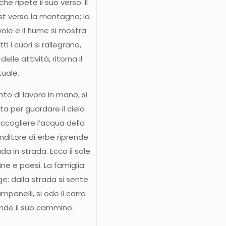
che ripete il suo verso. Il
st verso la montagna; la
ole e il fiume si mostra
i i cuori si rallegrano,
lle attività, ritorna il
tuale.
nto di lavoro in mano, si
a per guardare il cielo
ccogliere l’acqua della
nditore di erbe riprende
da in strada. Ecco il sole
line e paesi. La famiglia
ge; dalla strada si sente
mpanelli, si ode il carro
ende il suo cammino.