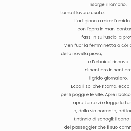
risorge il romorio,
torna il lavoro u
L’artigiano a mirar l’umido 
con l’opra in man, canta
fassi in su l’uscio; a pr
vien fuor la femminetta a côr 
della novella p
e l’erbaiuol rinnova
di sentiero in sentier
il grido giornaliero.
Ecco il sol che ritorna, ecco
per li poggi e le ville. Apre i
apre terrazzi e logge la fam
e, dalla via corrente, odi l
tintinnio di sonagli; il carro
del passeggier che il suo cammi