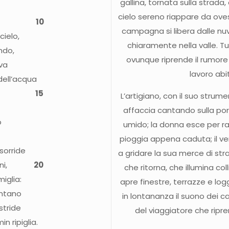
gallina, tornata sulla strada, 
cielo sereno riappare da ove
sato.
10
campagna si libera dalle nuv
cielo,
chiaramente nella valle. Tutt
ndo,
ovunque riprende il rumore de
ova
lavoro abi
dell’acqua
iova;
15
L’artigiano, con il suo strume
affaccia cantando sulla port
o
umido; la donna esce per ra
pioggia appena caduta; il ve
 sorride
a gridare la sua merce di stra
 balconi,
20
che ritorna, che illumina col
iglia:
apre finestre, terrazze e log
ontano
in lontananza il suono dei ca
 stride
del viaggiatore che ripr
n ripiglia.