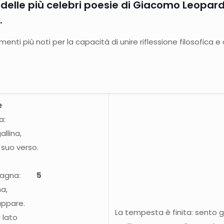
elle più celebri poesie di Giacomo Leopardi
.
ti più noti per la capacità di unire riflessione filosofica 
e
a:
allina,
l suo verso.
montagna:
5
a,
 appare.
La tempesta è finita: sento gl
i lato