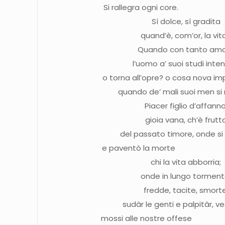
Si rallegra ogni 
Sí dolce, sí gradita
quand’è, com’or, la vit
Quando con tanto am
l’uomo a’ suoi studi inte
o torna all’opre? o cosa nova 
quando de’ mali suoi men si 
Piacer figlio d’affanno
gioia vana, ch’è frutt
del passato timore, onde si
e paventò la m
chi la vita abborria;
onde in lungo torment
fredde, tacite, smorte
sudâr le genti e palpitâr, 
mossi alle nostre 