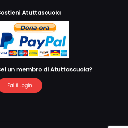
Sostieni Atuttascuola
Sei un membro di Atuttascuola?
Fai il Login