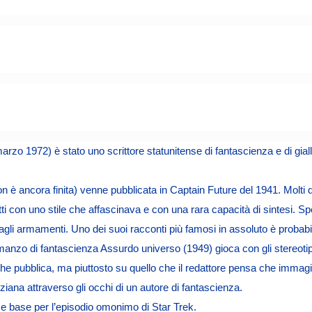
zo 1972) è stato uno scrittore statunitense di fantascienza e di gialli
n è ancora finita) venne pubblicata in Captain Future del 1941. Molti
tti con uno stile che affascinava e con una rara capacità di sintesi. Sp
agli armamenti. Uno dei suoi racconti più famosi in assoluto è probabi
nzo di fantascienza Assurdo universo (1949) gioca con gli stereotipi 
che pubblica, ma piuttosto su quello che il redattore pensa che immagin
ana attraverso gli occhi di un autore di fantascienza.
e base per l’episodio omonimo di Star Trek.