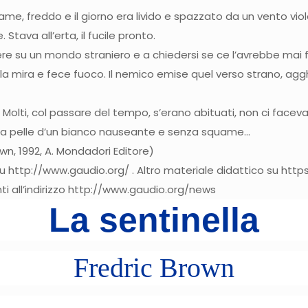
me, freddo e il giorno era livido e spazzato da un vento viol
Stava all’erta, il fucile pronto.
e su un mondo straniero e a chiedersi se ce l’avrebbe mai fa
ese la mira e fece fuoco. Il nemico emise quel verso strano, ag
re. Molti, col passare del tempo, s’erano abituati, non ci face
lla pelle d’un bianco nauseante e senza squame…
own, 1992, A. Mondadori Editore)
 su http://www.gaudio.org/ . Altro materiale didattico su http
i all’indirizzo http://www.gaudio.org/news
La sentinella
Fredric Brown