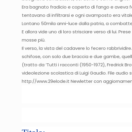
Era bagnato fradicio e coperto di fango e aveva fa
tentavano di infiltrarsi e ogni avamposto era vitale. 
Lontano 50mila anni-luce dalla patria, a combatter
E allora vide uno di loro strisciare verso di lui. Pr
mosse più.
Il verso, la vista del cadavere lo fecero rabbrividi
schifose, con solo due braccia e due gambe, que
(tratto da ‘Tutti i racconti (1950-1972), Fredrick Br
videolezione scolastica di Luigi Gaudio. File audio
http://www.29elode.it Newletter con aggiornament