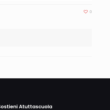
0
Sostieni Atuttascuola