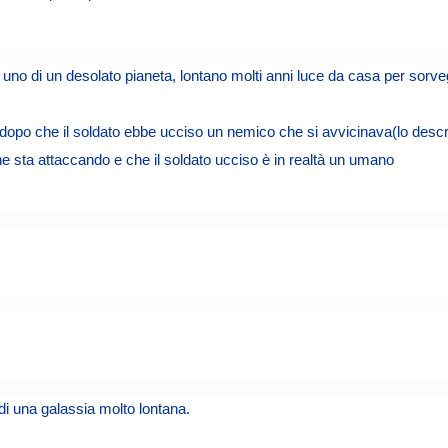
 uno di un desolato pianeta, lontano molti anni luce da casa per sorveg
ce, dopo che il soldato ebbe ucciso un nemico che si avvicinava(lo descr
he sta attaccando e che il soldato ucciso è in realtà un umano
 di una galassia molto lontana.