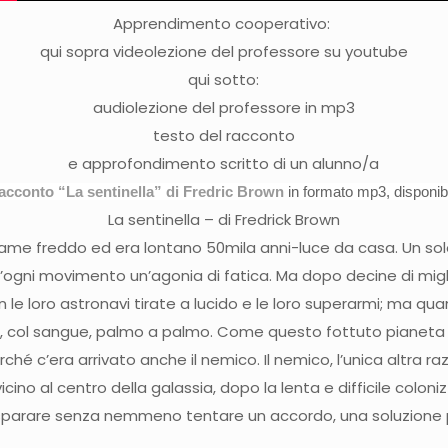
Apprendimento cooperativo:
qui sopra videolezione del professore su youtube
qui sotto:
audiolezione del professore in mp3
testo del racconto
e approfondimento scritto di un alunno/a
 racconto “La sentinella” di Fredric Brown
in formato
mp3, disponib
La sentinella – di Fredrick Brown
ame freddo ed era lontano 50mila anni-luce da casa. Un sole
d’ogni movimento un’agonia di fatica. Ma dopo decine di migl
 le loro astronavi tirate a lucido e le loro superarmi; ma qua
erla, col sangue, palmo a palmo. Come questo fottuto pianeta
 c’era arrivato anche il nemico. Il nemico, l’unica altra razza
cino al centro della galassia, dopo la lenta e difficile coloni
 sparare senza nemmeno tentare un accordo, una soluzione p