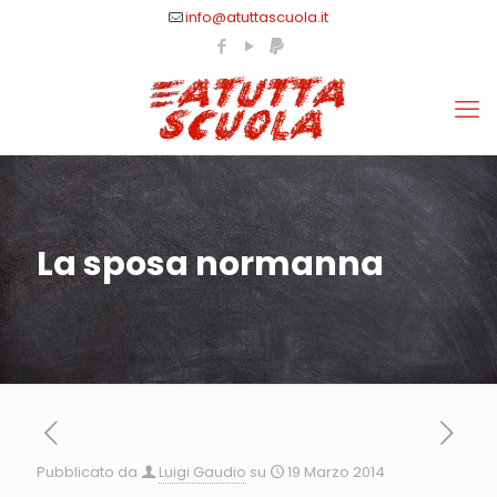
info@atuttascuola.it
La sposa normanna
Pubblicato da
Luigi Gaudio
su
19 Marzo 2014