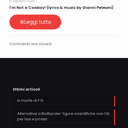
5 Agosto 2026
I’m Not a Cowboy! (lyrics & music by Gianni Peteani)
Leggi tutto
Comments are closed.
Ultimi articoli
In morte di F.G.
Alternative a BioRender: figure scientifiche con l’AI
per tesi e poster