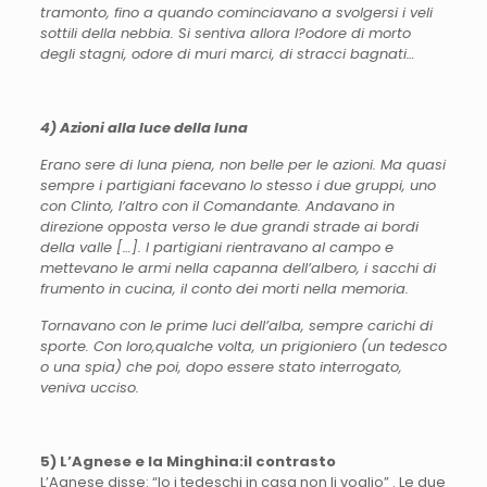
tramonto, fino a quando cominciavano a svolgersi i veli
sottili della nebbia. Si sentiva allora l?odore di morto
degli stagni, odore di muri marci, di stracci bagnati…
4) Azioni alla luce della luna
Erano sere di luna piena, non belle per le azioni. Ma quasi
sempre i partigiani facevano lo stesso i due gruppi, uno
con Clinto, l’altro con il Comandante. Andavano in
direzione opposta verso le due grandi strade ai bordi
della valle […]. I partigiani rientravano al campo e
mettevano le armi nella capanna dell’albero, i sacchi di
frumento in cucina, il conto dei morti nella memoria.
Tornavano con le prime luci dell’alba, sempre carichi di
sporte. Con loro,qualche volta, un prigioniero (un tedesco
o una spia) che poi, dopo essere stato interrogato,
veniva ucciso.
5) L’Agnese
e
la Minghina
:il contrasto
L’Agnese disse: “Io i tedeschi in casa non li voglio” . Le due