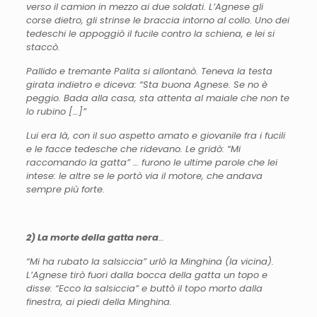
verso il camion in mezzo ai due soldati. L’Agnese gli
corse dietro, gli strinse le braccia intorno al collo. Uno dei
tedeschi le appoggiò il fucile contro la schiena, e lei si
staccò.
Pallido e tremante
Palita
si allontanò. Teneva la testa
girata indietro e diceva: “Sta buona Agnese. Se no è
peggio. Bada alla casa, sta attenta al maiale che non te
lo rubino […]”
Lui era là, con il suo aspetto amato e giovanile fra i fucili
e le facce tedesche che ridevano. Le gridò: “Mi
raccomando la gatta” … furono le ultime parole che lei
intese: le altre se le portò via il motore, che andava
sempre più forte.
2) La morte della gatta nera
…
“Mi ha rubato la salsiccia” urlò la Minghina (la vicina).
L’Agnese tirò fuori dalla bocca della gatta un topo e
disse: “Ecco la salsiccia” e buttò il topo morto dalla
finestra, ai piedi della Minghina.