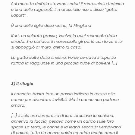
Sul muretto dell’aia stavano seduti il maresciallo tedesco
e una delle ragazze
Ù­
. Il maresciallo rise e disse “gatta
kaputt” .
Ù­
una delle figlie della vicina, la Minghina
Kurt, un soldato grasso, veniva in quel momento dalla
strada. Era ubriaco. Il maresciallo gli parlò con forza e lui
si appoggiò al muro, dietro la casa.
La gatta saltò dalla finestra. Forse cercava il topo. La
raffica la raggiunse in una piccola nube di polvere […]
3) Il rifugio
Il canneto: basta fare un passo indietro in mezzo alle
canne per diventare invisibili. Ma le canne non portano
ombra.
[…] il sole era sempre su di loro
: bruciava la schiena,
anneriva la faccia, pesava come un carico sulle loro
spalle. La terra, le canne e la legna secca si riempivano
di calore, tutto rimaneva caldo ed arido anche dopo il