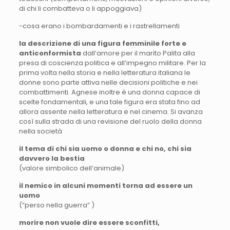
di chi li combatteva o li appoggiava)
-cosa erano i bombardamenti e i rastrellamenti
la
descrizione di una figura femminile forte e
anticonformista
dall’amore per il marito Palita alla
presa di coscienza politica e all’impegno militare. Per la
prima volta nella storia e nella letteratura italiana le
donne sono parte attiva nelle decisioni politiche e nei
combattimenti. Agnese inoltre è una donna capace di
scelte fondamentali, e una tale figura era stata fino ad
allora assente nella letteratura e nel cinema. Si avanza
così sulla strada di una revisione del ruolo della donna
nella società
il
tema di chi sia uomo o donna e chi
no, chi
sia
davvero la bestia
(valore simbolico dell’animale)
il
nemico in alcuni momenti torna
ad
essere un
uomo
(“perso nella guerra” )
morire
non vuole dire
essere sconfitti
,