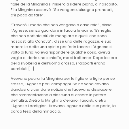
figlie della Minghina si misero a ridere piano, di nascosto.
E la Minghina osservò: “Se vengono, bisogna prenderli,
c’è poco da fare” .
“Troverò il modo che non vengano a casa mia” , disse
l’Agnese, senza guardare in faccia le vicine. “E’meglio
che non portiate più da mangiare a quelli che sono
nascosti alla Canova” , disse una delle ragazze, e sua
madre le dette una spinta per farla tacere. L’Agnese si
voltò di furia: voleva rispondere qualche cosa, aveva
voglia di darle uno schiaffo, ma si trattenne. Dopo la sera
della rivoltella e dell’uomo grasso, i rapporti erano
cambiati […]
Avevano paura: la Minghina per le figlie e le figlie per se
stesse, l’Agnese per i compagni. Se ne vendicavano
dandosi a vicenda le notizie che facevano dispiacere,
che rammentavano a ciascuna di essere in potere
dell’altra. Dietro la Minghina c’erano i fascisti, dietro
l’Agnese i partigiani: tiravano, ognuna dalla sua parte, la
corda tesa della minaccia.