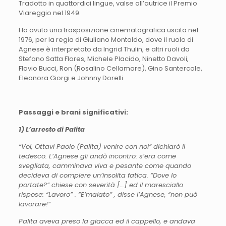
Tradotto in quattordici lingue, valse all’autrice il Premio
Viareggio nel 1949.
Ha avuto una trasposizione cinematografica uscita nel
1976, per la regia di Giuliano Montaldo, dove il ruolo di
Agnese è interpretato da Ingrid Thulin, e altri ruoli da
Stefano Satta Flores, Michele Placido, Ninetto Davoli,
Flavio Bucci, Ron (Rosalino Cellamare), Gino Santercole,
Eleonora Giorgi e Johnny Dorelli
Passaggi e brani significativi:
1) L’arresto di Palita
“Voi, Ottavi Paolo (
Palita
) venire con noi” dichiarò il
tedesco. L’Agnese gli andò incontro: s’era come
svegliata, camminava viva e pesante come quando
decideva di compiere un’insolita fatica. “Dove lo
portate?” chiese con severità […] ed il maresciallo
rispose: “Lavoro” . “E’malato” , disse l’Agnese, “non può
lavorare!”
Palita
aveva preso la giacca ed
il
cappello
, e andava