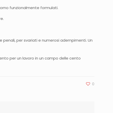
giorno funzionalmente formulati.
re.
che penali, per svariati e numerosi adempimenti. Un
mento per un lavoro in un campo delle cento
0