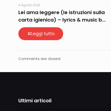
4 Agosto 2026
Lei ama leggere (le istruzioni sulla
carta igienica) – lyrics & music b…
Leggi tutto
Comments are closed.
Ultimi articoli