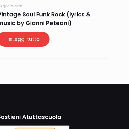
 Agosto 2026
Vintage Soul Funk Rock (lyrics &
music by Gianni Peteani)
Leggi tutto
Sostieni Atuttascuola