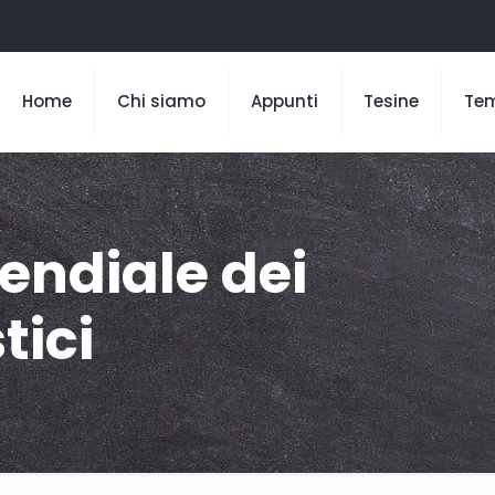
Home
Chi siamo
Appunti
Tesine
Te
endiale dei
tici