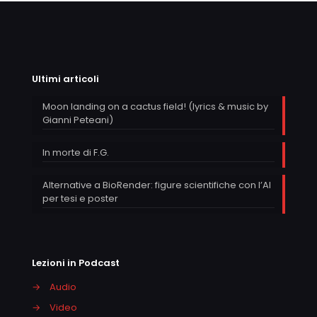
Ultimi articoli
Moon landing on a cactus field! (lyrics & music by
Gianni Peteani)
In morte di F.G.
Alternative a BioRender: figure scientifiche con l’AI
per tesi e poster
Lezioni in Podcast
→
Audio
→
Video