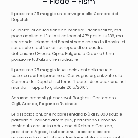
– Fidae – Fism
Il prossimo 25 maggio un convegno alla Camera dei
Deputati
La libertà di educazione nel mondo? Riconosciuta, ma
poco applicata. L’Italia si colloca al 47° posto su 136, ma
scorrendo l’elenco dei Paesi si vede che sotto il nostro ci
sono solo dieci Nazioni europee di cui quattro
dell’Unione (Grecia, Cipro, Bulgaria e Croazia). Una
posizione tutt’altro che invidiabile!
Il prossimo 25 maggio le Associazioni della scuola
cattolica parteciperanno al Convegno organizzato alla
Camera dei Deputati sul tema “Libertà di educazione nel
mondo – rapporto globale 2015/2016”.
Saranno presenti gli onorevoli Borghesi, Centemero,
Gigli, Grande, Pagano e Rubinato.
Le associazioni, che rappresentano più di 13.000 scuole
paritarie e 1 milione di famiglie, porteranno il proprio
contributo con un’introduzione di Roberto Gontero,
presidente Agesc, i cui contenuti possono essere
riassunti in tre punti chiave, fondamentali ed irrinunciabili: