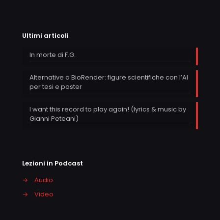
Ultimi articoli
In morte di F.G.
Alternative a BioRender: figure scientifiche con l’AI
per tesi e poster
I want this record to play again! (lyrics & music by
Gianni Peteani)
Lezioni in Podcast
→
Audio
→
Video