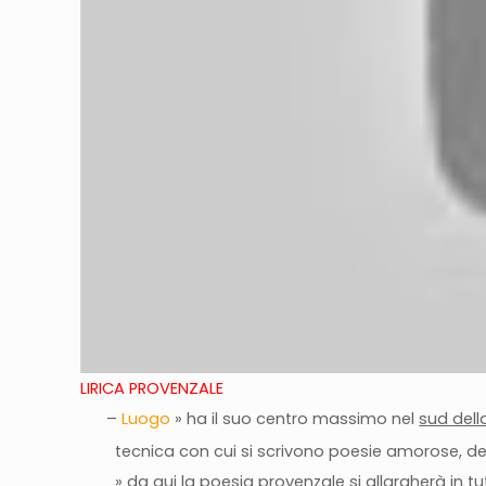
LIRICA PROVENZALE
–
Luogo
» ha il suo centro massimo nel
sud dell
tecnica con cui si scrivono poesie amorose, de
» da qui la poesia provenzale si allargherà in tut