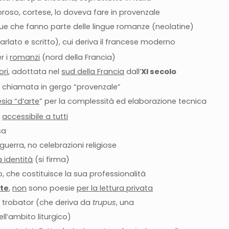
oso, cortese, lo doveva fare in provenzale
ngue che fanno parte delle lingue romanze (neolatine)
arlato e scritto), cui deriva il francese moderno
r i
romanzi
(nord della Francia)
ori
, adottata nel
sud della Francia
dall’
XI secolo
, chiamata in gergo “provenzale”
sia “d’arte
” per la complessità ed elaborazione tecnica
i
accessibile a tutti
sa
guerra, no celebrazioni religiose
 identità
(si firma)
, che costituisce la sua professionalità
ate
,
non
sono poesie
per la lettura privata
 il trobator (che deriva da
trupus
, una
ll’ambito liturgico)