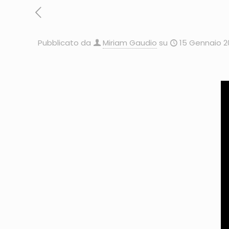
Pubblicato da
Miriam Gaudio
su
15 Gennaio 2