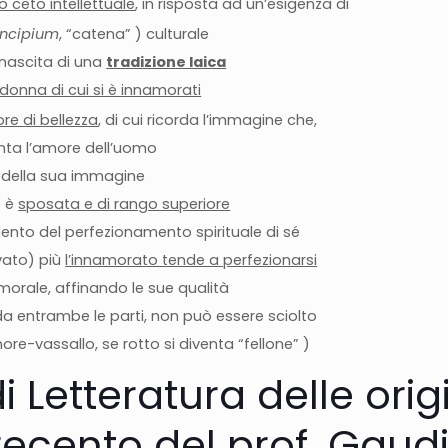
 ceto intellettuale
, in risposta ad un’esigenza di
ncipium
, “catena” ) culturale
 nascita di una
tradizione laica
donna di cui si è innamorati
ore di bellezza
, di cui ricorda l’immagine che,
nta l’amore dell’uomo
a della sua immagine
é è
sposata e di rango superiore
mento del perfezionamento spirituale di sé
vato) più
l’innamorato tende a perfezionarsi
 morale, affinando le sue qualità
a entrambe le parti, non può essere sciolto
e-vassallo, se rotto si diventa “fellone” )
i Letteratura delle ori
recento del prof. Gaud