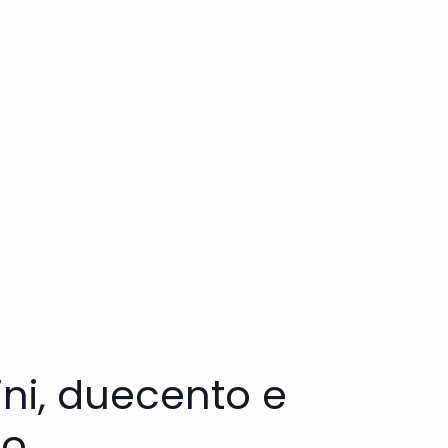
gini, duecento e
io