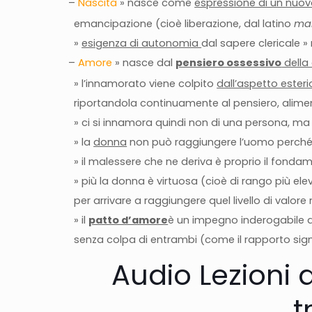
–
Nascita
» nasce come
espressione di un nuovo
emancipazione (cioè liberazione, dal latino
ma
»
esigenza di autonomia
dal sapere clericale »
–
Amore
» nasce dal
pensiero ossessivo
della 
» l’innamorato viene colpito
dall’aspetto esteri
riportandola continuamente al pensiero, alime
» ci si innamora quindi non di una persona, m
» la
donna
non può raggiungere l’uomo perch
» il malessere che ne deriva è proprio il fonda
» più la donna è virtuosa (cioè di rango più ele
per arrivare a raggiungere quel livello di valore
» il
patto d’amore
è un impegno inderogabile d
senza colpa di entrambi (come il rapporto signor
Audio Lezioni d
t