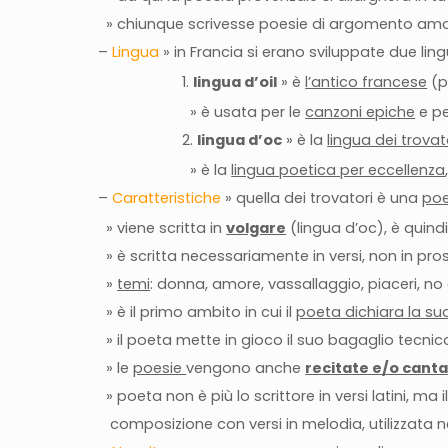
» chiunque scrivesse poesie di argomento amor
–
Lingua
» in Francia si erano sviluppate due li
1.
lingua d’oil
» è
l’antico francese
(p
» è usata per le
canzoni epiche
e pe
2.
lingua d’oc
» è la
lingua dei trovat
» è la
lingua poetica per eccellenza
–
Caratteristiche
» quella dei trovatori è una
poe
» viene scritta in
volgare
(lingua d’oc), è quind
» è scritta necessariamente in versi, non in pro
»
temi
: donna, amore, vassallaggio, piaceri, no 
» è il primo ambito in cui il
poeta dichiara la sua
» il poeta mette in gioco il suo bagaglio tecnico
» le
poesie
vengono anche
recitate e/o cant
» poeta non è più lo scrittore in versi latini, ma
composizione con versi in melodia, utilizzata ne