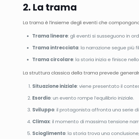
2. La trama
La trama è l’insieme degli eventi che compongono 
Trama lineare
: gli eventi si susseguono in or
Trama intrecciata
: la narrazione segue più fi
Trama circolare
: la storia inizia e finisce ne
La struttura classica della trama prevede general
Situazione iniziale
: viene presentato il conte
Esordio
: un evento rompe l’equilibrio iniziale.
Sviluppo
: il protagonista affronta una serie di
Climax
: il momento di massima tensione narr
Scioglimento
: la storia trova una conclusione