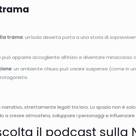
e trama
lla trama
: un’isola deserta porta a una storia di sopravviv
o può apparire accogliente all’inizio e diventare minaccioso c
zione
: un ambiente chiuso può creare suspense (come in un th
protagonista.
 narrativo, strettamente legati tra loro. Lo spazio non è so
 a creare atmosfera, sviluppare i personaggi e influenzare gl
scolta il podcast sulla 