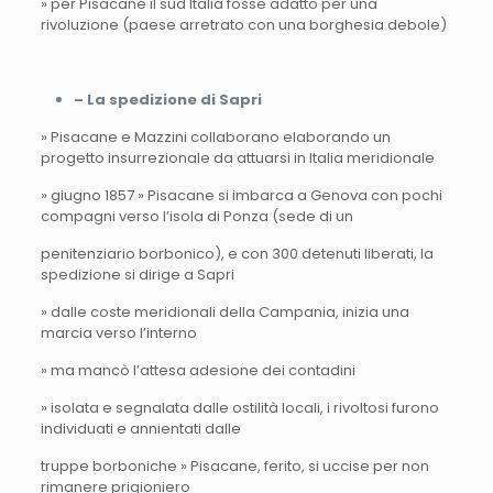
» per Pisacane il sud Italia fosse adatto per una
rivoluzione (paese arretrato con una borghesia debole)
– La spedizione di Sapri
» Pisacane e Mazzini collaborano elaborando un
progetto insurrezionale da attuarsi in Italia meridionale
» giugno 1857 » Pisacane si imbarca a Genova con pochi
compagni verso l’isola di Ponza (sede di un
penitenziario borbonico), e con 300 detenuti liberati, la
spedizione si dirige a Sapri
» dalle coste meridionali della Campania, inizia una
marcia verso l’interno
» ma mancò l’attesa adesione dei contadini
» isolata e segnalata dalle ostilità locali, i rivoltosi furono
individuati e annientati dalle
truppe borboniche » Pisacane, ferito, si uccise per non
rimanere prigioniero