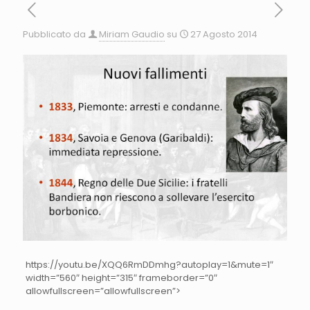
Pubblicato da
Miriam Gaudio
su
27 Agosto 2014
https://youtu.be/XQQ6RmDDmhg?autoplay=1&mute=1″
width=”560″ height=”315″ frameborder=”0″
allowfullscreen=”allowfullscreen”>