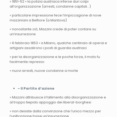
» 1851-52 » la polizia austriaca inferse duri colpi
all’organizzazione (arresti, condanne capitali…)
» particolare impressione fece l’impiccagione di nove
mazziniani a Belfiore (a Mantova)
» nonostante ciò, Mazzini crede di poter contare su
un’insurrezione
» 6 febbraio 1853 » a Milano, qualche centinaio di operai e
artigiani assalirono i posti di guardia austriaci
» per la disorganizzazione e le poche forze, il moto fu
facilmente represso
» nuovi arresti, nuove condanne a morte
– Il Partito d’azione
» Mazzini attribuisce il fallimento alla disorganizzazione e
al troppo tiepido appoggio dei liberal-borghesi
» non desiste dalla convinzione che l’unico mezzo per
l’unificazione fosse un’insurrezione