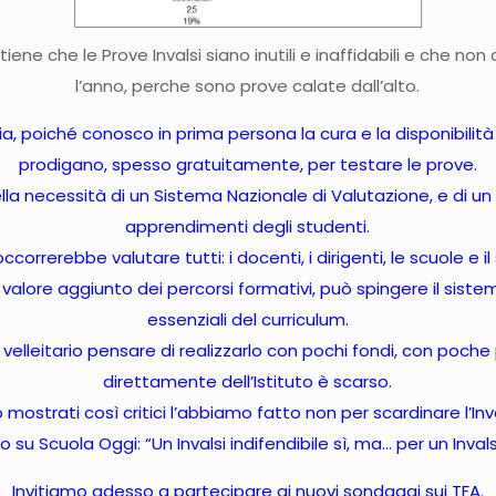
itiene che le Prove Invalsi siano inutili e inaffidabili e che n
l’anno, perche sono prove calate dall’alto.
 poiché conosco in prima persona la cura e la disponibilità de
prodigano, spesso gratuitamente, per testare le prove.
ella necessità di un Sistema Nazionale di Valutazione, e di un 
apprendimenti degli studenti.
correrebbe valutare tutti: i docenti, i dirigenti, le scuole e i
valore aggiunto dei percorsi formativi, può spingere il siste
essenziali del curriculum.
elleitario pensare di realizzarlo con pochi fondi, con poche
direttamente dell’Istituto è scarso.
 mostrati così critici l’abbiamo fatto non per scardinare l’In
co su Scuola Oggi: “
Un Invalsi indifendibile sì, ma… per un Inval
Invitiamo adesso a partecipare ai nuovi sondaggi sui TFA.