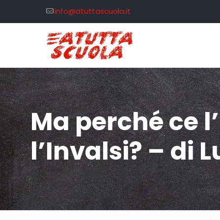
info@atuttascuola.it
Ma perché ce l
l’Invalsi? – di 