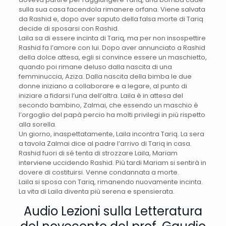
sulla sua casa facendola rimanere orfana. Viene salvata
da Rashid e, dopo aver saputo della falsa morte di Tariq
decide di sposarsi con Rashid.
Laila sa di essere incinta di Tariq, ma per non insospettire
Rashid fa l’amore con lui. Dopo aver annunciato a Rashid
della dolce attesa, egli si convince essere un maschietto,
quando poi rimane deluso dalla nascita di una
femminuccia, Aziza. Dalla nascita della bimba le due
donne iniziano a collaborare e a legare, al punto di
iniziare a fidarsi l’una dell’altra. Laila è in attesa del
secondo bambino, Zalmai, che essendo un maschio è
l’orgoglio del papà percio ha molti privilegi in più rispetto
alla sorella.
Un giorno, inaspettatamente, Laila incontra Tariq. La sera
a tavola Zalmai dice al padre l’arrivo di Tariq in casa.
Rashid fuori di sé tenta di strozzare Laila, Mariam
interviene uccidendo Rashid. Più tardi Mariam si sentirà in
dovere di costituirsi. Venne condannata a morte.
Laila si sposa con Tariq, rimanendo nuovamente incinta.
La vita di Laila diventa più serena e spensierata.
Audio Lezioni sulla Letteratura