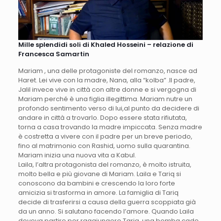
Mille splendidi soli di Khaled Hosseini – relazione di
Francesca Samartin
Mariam , una delle protagoniste del romanzo, nasce ad
Haret. Lei vive con la madre, Nana, alla “kolba” .Il padre,
Jalil invece vive in città con altre donne e si vergogna di
Mariam perché è una figlia illegittima. Mariam nutre un
profondo sentimento verso di lui,al punto da decidere di
andare in città a trovarlo. Dopo essere stata rifiutata,
torna a casa trovando la madre impiccata. Senza madre
è costretta a vivere con il padre per un breve periodo,
fino al matrimonio con Rashid, uomo sulla quarantina.
Mariam inizia una nuova vita a Kabul.
Laila, l’altra protagonista del romanzo, è molto istruita,
molto bella e più giovane di Mariam. Laila e Tariq si
conoscono da bambini e crescendo la loro forte
amicizia si trasforma in amore. La famiglia di Tariq
decide di trasferirsi a causa della guerra scoppiata già
da un anno. Si salutano facendo l’amore. Quando Laila
doveva partire per raggiungere Tariq, una bomba cade