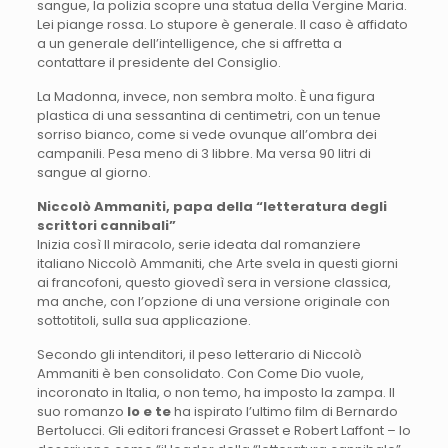
sangue, la polizia scopre una statua della Vergine Maria.
Lei piange rossa. Lo stupore è generale. Il caso è affidato
a un generale dell’intelligence, che si affretta a
contattare il presidente del Consiglio.
La Madonna, invece, non sembra molto. È una figura
plastica di una sessantina di centimetri, con un tenue
sorriso bianco, come si vede ovunque all’ombra dei
campanili. Pesa meno di 3 libbre. Ma versa 90 litri di
sangue al giorno.
Niccolò Ammaniti, papa della “letteratura degli
scrittori cannibali”
Inizia così Il miracolo, serie ideata dal romanziere
italiano Niccolò Ammaniti, che Arte svela in questi giorni
ai francofoni, questo giovedì sera in versione classica,
ma anche, con l’opzione di una versione originale con
sottotitoli, sulla sua applicazione.
Secondo gli intenditori, il peso letterario di Niccolò
Ammaniti è ben consolidato. Con Come Dio vuole,
incoronato in Italia, o non temo, ha imposto la zampa. Il
suo romanzo
Io e te
ha ispirato l’ultimo film di Bernardo
Bertolucci. Gli editori francesi Grasset e Robert Laffont – lo