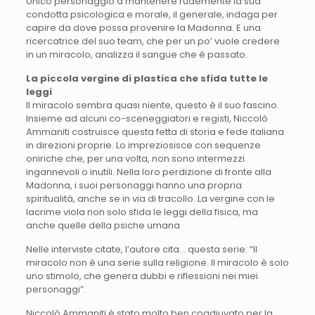
Unico personaggio a mantenere rudemente la sua
condotta psicologica e morale, il generale, indaga per
capire da dove possa provenire la Madonna. E una
ricercatrice del suo team, che per un po’ vuole credere
in un miracolo, analizza il sangue che è passato.
La piccola vergine di plastica che sfida tutte le
leggi
Il miracolo sembra quasi niente, questo è il suo fascino.
Insieme ad alcuni co-sceneggiatori e registi, Niccolò
Ammaniti costruisce questa fetta di storia e fede italiana
in direzioni proprie. Lo impreziosisce con sequenze
oniriche che, per una volta, non sono intermezzi
ingannevoli o inutili. Nella loro perdizione di fronte alla
Madonna, i suoi personaggi hanno una propria
spiritualità, anche se in via di tracollo. La vergine con le
lacrime viola non solo sfida le leggi della fisica, ma
anche quelle della psiche umana.
Nelle interviste citate, l’autore cita… questa serie: “Il
miracolo non è una serie sulla religione. Il miracolo è solo
uno stimolo, che genera dubbi e riflessioni nei miei
personaggi”.
Niccolò Ammaniti è stato molto ben coadiuvato per la