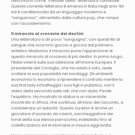
descrivono come “il leader della “letteratura cannibale”.
Questa corrente letteraria è emersa in Italia negli anni ’90
ed è caratterizzata da un linguaggio moderno e
“sanguinoso”, alimentato dalla cultura pop, che rompe
con l’accademismo.
Il miracolo al crocevia dei destini
Una letteratura a dir poco “sanguigna”, con questi litri di
sangue che scorrono goccia a goccia dal polimero
sintetico Madonna. Il miracolo pone l’apparizione di
questo miracolo al crocevia di più destini. In primo luogo,
l’Italia voterà sulla sua adesione all’Unione Europea. Il
presidente del Consiglio, che ha voluto il voto, vede
crollare la sua popolarità nei sondaggi. Gli ambienti
economici lo esortano a riprendere il controllo mentre la
sua first lady schiaffeggia i suoi figli in pubblico, con il
video della seconda sulle reti, che non aiuta. Perde
l’equilibrio. Ha mostrato la statua a un sacerdote
incontrato in Africa, che continua, all’inizio del racconto, a
considerare un’autorità. Questo cureton è anche un
giocatore d’azzardo da casinò, saccheggiatore dei
fondi della sua stessa parrocchia, indebitato fino al
colletto bianco ed erotomane in misura aggravata.