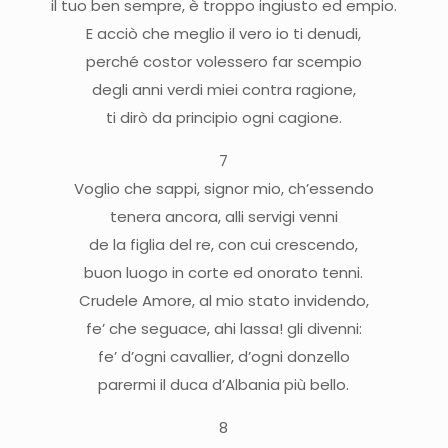
il tuo ben sempre, è troppo ingiusto ed empio.
E acciò che meglio il vero io ti denudi,
perché costor volessero far scempio
degli anni verdi miei contra ragione,
ti dirò da principio ogni cagione.
7
Voglio che sappi, signor mio, ch’essendo
tenera ancora, alli servigi venni
de la figlia del re, con cui crescendo,
buon luogo in corte ed onorato tenni.
Crudele Amore, al mio stato invidendo,
fe’ che seguace, ahi lassa! gli divenni:
fe’ d’ogni cavallier, d’ogni donzello
parermi il duca d’Albania più bello.
8