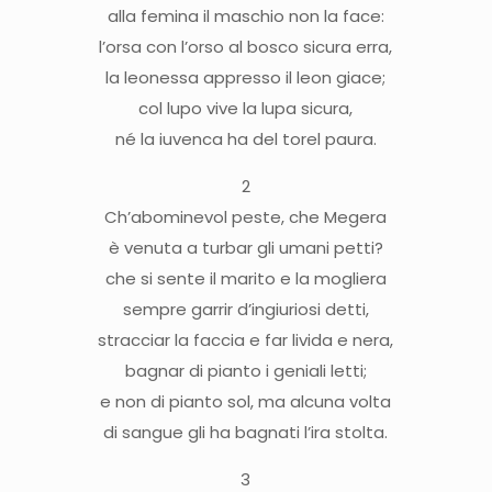
alla femina il maschio non la face:
l’orsa con l’orso al bosco sicura erra,
la leonessa appresso il leon giace;
col lupo vive la lupa sicura,
né la iuvenca ha del torel paura.
2
Ch’abominevol peste, che Megera
è venuta a turbar gli umani petti?
che si sente il marito e la mogliera
sempre garrir d’ingiuriosi detti,
stracciar la faccia e far livida e nera,
bagnar di pianto i geniali letti;
e non di pianto sol, ma alcuna volta
di sangue gli ha bagnati l’ira stolta.
3