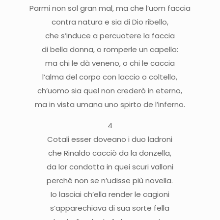
Parmi non sol gran mal, ma che l’uom faccia
contra natura e sia di Dio ribello,
che s’induce a percuotere la faccia
di bella donna, o romperle un capello:
ma chi le dà veneno, o chi le caccia
l’alma del corpo con laccio o coltello,
ch’uomo sia quel non crederò in eterno,
ma in vista umana uno spirto de l’inferno.
4
Cotali esser doveano i duo ladroni
che Rinaldo cacciò da la donzella,
da lor condotta in quei scuri valloni
perché non se n’udisse più novella.
Io lasciai ch’ella render le cagioni
s’apparechiava di sua sorte fella