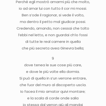
Perché egli mostrò amarmi più che molto,
io ad amar lui con tutto il cor mi mossi.
Ben s’ode il ragionar, si vede il volto,
ma dentro il petto mal giudicar possi.
Credendo, amando, non cessai che tolto
l’ebbi nel letto, e non guardai ch’io fossi
di tutte le real camere in quella
che più secreta avea Ginevra bella;
9
dove tenea le sue cose più care,
e dove le più volte ella dormia.
Si può di quella in s’un verrone entrare,
che fuor del muro al discoperto uscìa.
Io facea il mio amator quivi montare;
e la scala di corde onde salia
io stessa dal verron giù gli mandai