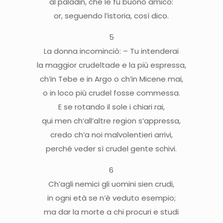
al paladin, che le fu buono amico:
or, seguendo l’istoria, così dico.
5
La donna incominciò: – Tu intenderai
la maggior crudeltade e la più espressa,
ch’in Tebe e in Argo o ch’in Micene mai,
o in loco più crudel fosse commessa.
E se rotando il sole i chiari rai,
qui men ch’all’altre region s’appressa,
credo ch’a noi malvolentieri arrivi,
perché veder sì crudel gente schivi.
6
Ch’agli nemici gli uomini sien crudi,
in ogni età se n’è veduto esempio;
ma dar la morte a chi procuri e studi