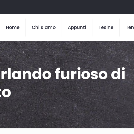
Home
Chi siamo
Appunti
Tesine
Te
rlando furioso di
to