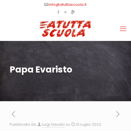
info@atuttascuola.it
Papa Evaristo
Pubblicato da
Luigi Gaudio
su
31 Luglio 2022