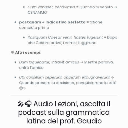
Cum venisset, cenavimus
= Quando fu venuto →
CENAMMO
postquam + indicativo perfetto
= azione
compiuta prima
Postquam Caesar venit, hostes fugerunt
= Dopo
che Cesare arrivò, i nemici fuggirono
💬
Altri esempi
:
Dum loquebatur, intravit amicus
→ Mentre parlava,
entrò l’amico
Ubi consilium ceperunt, oppidum expugnaverunt
→
Quando presero la decisione, conquistarono la città
😊✨
🎤🎧 Audio Lezioni, ascolta il
podcast sulla grammatica
latina del prof. Gaudio