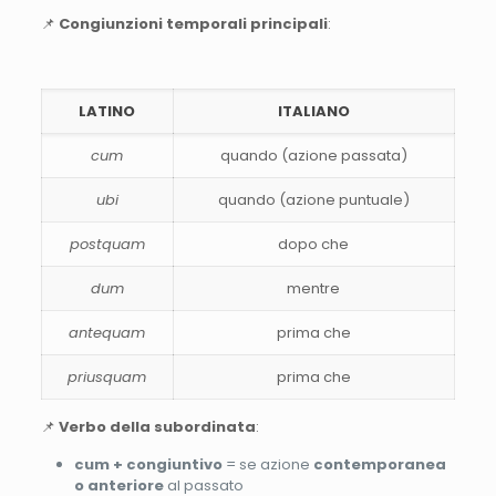
📌
Congiunzioni temporali principali
:
LATINO
ITALIANO
cum
quando (azione passata)
ubi
quando (azione puntuale)
postquam
dopo che
dum
mentre
antequam
prima che
priusquam
prima che
📌
Verbo della subordinata
:
cum + congiuntivo
= se azione
contemporanea
o anteriore
al passato