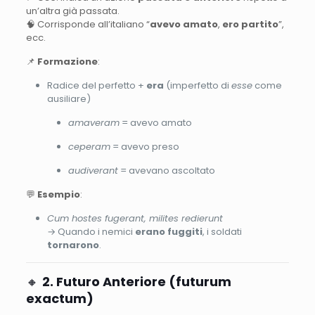
un’altra già passata.
🧠 Corrisponde all’italiano “
avevo amato
,
ero partito
”,
ecc.
📌
Formazione
:
Radice del perfetto +
era
(imperfetto di
esse
come
ausiliare)
amaveram
= avevo amato
ceperam
= avevo preso
audiverant
= avevano ascoltato
💬
Esempio
:
Cum hostes fugerant, milites redierunt
→ Quando i nemici
erano fuggiti
, i soldati
tornarono
.
🔸
2. Futuro Anteriore (futurum
exactum)