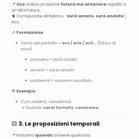
📍
Uso
: indica un’azione
futura ma anteriore
rispetto a
un’altra futura.
🧠 Corrisponde all’italiano: “
avrò amato
,
sarò andato
”,
ecc.
📌
Formazione
:
Tema del perfetto +
ero / eris / erit…
(futuro di
esse
)
amavero
= avrò amato
veneris
= sarai venuto
audiverint
= avranno ascoltato
💬
Esempio
:
Cum redieris, cenabimus
→ Quando
sarai tornato
,
ceneremo
.
🟨
3. Le proposizioni temporali
📍 Indicano
quando
avviene qualcosa.