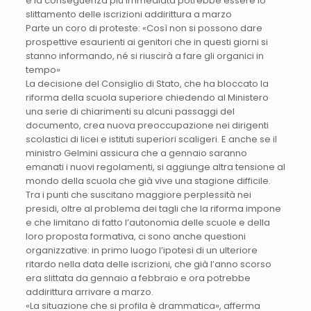
e la conseguenza più immediata potrebbe essere lo
slittamento delle iscrizioni addirittura a marzo
Parte un coro di proteste: «Così non si possono dare
prospettive esaurienti ai genitori che in questi giorni si
stanno informando, né si riuscirà a fare gli organici in
tempo»
La decisione del Consiglio di Stato, che ha bloccato la
riforma della scuola superiore chiedendo al Ministero
una serie di chiarimenti su alcuni passaggi del
documento, crea nuova preoccupazione nei dirigenti
scolastici di licei e istituti superiori scaligeri. E anche se il
ministro Gelmini assicura che a gennaio saranno
emanati i nuovi regolamenti, si aggiunge altra tensione al
mondo della scuola che già vive una stagione difficile.
Tra i punti che suscitano maggiore perplessità nei
presidi, oltre al problema dei tagli che la riforma impone
e che limitano di fatto l’autonomia delle scuole e della
loro proposta formativa, ci sono anche questioni
organizzative: in primo luogo l’ipotesi di un ulteriore
ritardo nella data delle iscrizioni, che già l’anno scorso
era slittata da gennaio a febbraio e ora potrebbe
addirittura arrivare a marzo.
«La situazione che si profila è drammatica», afferma