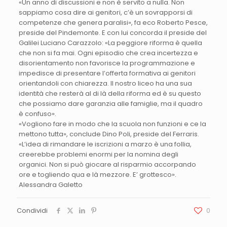
«Un anno di discussioni e non è servito a nulla. Non
sappiamo cosa dire ai genitori, c’è un sovrapporsi di
competenze che genera paralisi», fa eco Roberto Pesce,
preside del Pindemonte. E con lui concorda il preside del
Galilei Luciano Carazzolo: «La peggiore riforma è quella
che non si fa mai. Ogni episodio che crea incertezza e
disorientamento non favorisce la programmazione e
impedisce di presentare l’offerta formativa ai genitori
orientandoli con chiarezza. Il nostro liceo ha una sua
identità che resterà al di là della riforma ed è su questo
che possiamo dare garanzia alle famiglie, ma il quadro
è confuso».
«Vogliono fare in modo che la scuola non funzioni e ce la
mettono tutta», conclude Dino Poli, preside del Ferraris.
«L’idea di rimandare le iscrizioni a marzo è una follia,
creerebbe problemi enormi per la nomina degli
organici. Non si può giocare al risparmio accorpando
ore e togliendo qua e là mezzore. E’ grottesco».
Alessandra Galetto
Condividi
0