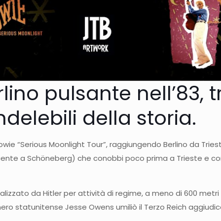
erlino pulsante nell’83, 
delebili della storia.
owie “Serious Moonlight Tour”, raggiungendo Berlino da Trie
acente a Schöneberg) che conobbi poco prima a Trieste e con
alizzato da Hitler per attività di regime, a meno di 600 metr
il nero statunitense Jesse Owens umiliò il Terzo Reich aggiu
.