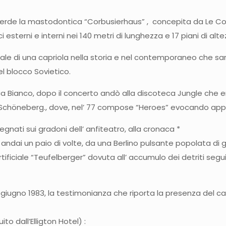
verde la mastodontica “Corbusierhaus” , concepita da Le Corb
ci esterni e interni nei 140 metri di lunghezza e 17 piani di alte
ale di una capriola nella storia e nel contemporaneo che sar
l blocco Sovietico.
 Bianco, dopo il concerto andò alla discoteca Jungle che er
 di Schöneberg., dove, nel’ 77 compose “Heroes” evocando appu
gnati sui gradoni dell’ anfiteatro, alla cronaca *
ndai un paio di volte, da una Berlino pulsante popolata di gio
ificiale “Teufelberger” dovuta all’ accumulo dei detriti segu
20 giugno 1983, la testimonianza che riporta la presenza del 
to dall’Elligton Hotel) :