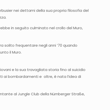
usier nei dettami della sua propria filosofia del
zza.
ebbe in seguito culminato nel crollo del Muro,
a solito frequentare negli anni ’70 quando
nto il Muro.
vani e la sua travagliata storia fino al suicidio
iti ai bombardamenti e oltre, è nata l’idea di
cantante al Jungle Club della Nürnberger Straße,