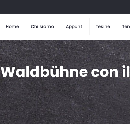
Home
Chi siamo
Appunti
Tesine
Te
l Waldbühne con i