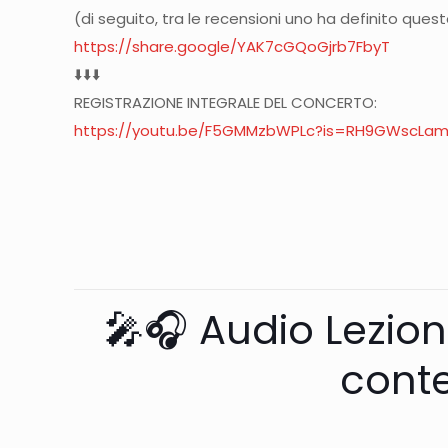
(di seguito, tra le recensioni uno ha definito qu
https://share.google/YAK7cGQoGjrb7FbyT
⬇️⬇️⬇️
REGISTRAZIONE INTEGRALE DEL CONCERTO:
https://youtu.be/F5GMMzbWPLc?is=RH9GWscLa
🎤🎧 Audio Lezion
cont