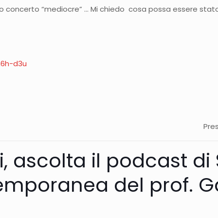
esto concerto “mediocre” … Mi chiedo cosa possa essere stato
m6h-d3u
Pre
i, ascolta il podcast d
emporanea del prof. G