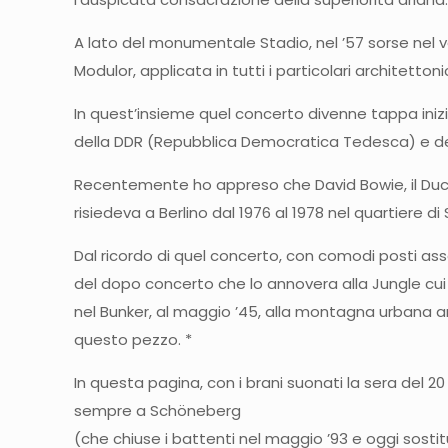
A lato del monumentale Stadio, nel ’57 sorse nel 
Modulor, applicata in tutti i particolari architettoni
In quest’insieme quel concerto divenne tappa inizi
della DDR (Repubblica Democratica Tedesca) e de
Recentemente ho appreso che David Bowie, il Duca
risiedeva a Berlino dal 1976 al 1978 nel quartiere
Dal ricordo di quel concerto, con comodi posti asse
del dopo concerto che lo annovera alla Jungle cui a
nel Bunker, al maggio ’45, alla montagna urbana art
questo pezzo. *
In questa pagina, con i brani suonati la sera del 
sempre a Schöneberg
(che chiuse i battenti nel maggio ’93 e oggi sostitui