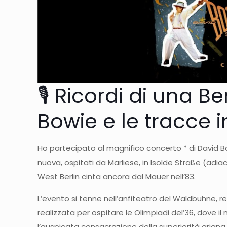
🎙️ Ricordi di una B
Bowie e le tracce in
Ho partecipato al magnifico concerto * di David B
nuova, ospitati da Marliese, in Isolde Straße (adi
West Berlin cinta ancora dal Mauer nell’83.
L’evento si tenne nell’anfiteatro del Waldbühne, re
realizzata per ospitare le Olimpiadi del’36, dove 
l’auspicata consacrazione della superiorità ariana