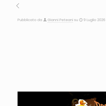
Pubblicato da
Gianni Peteani
su
9 Luglio 2026