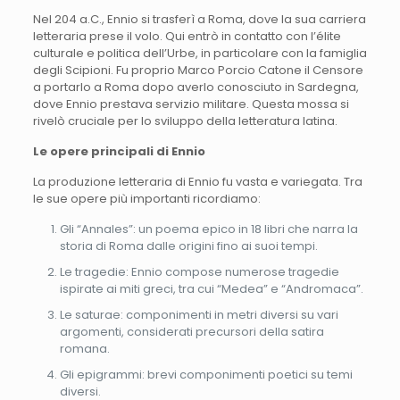
Nel 204 a.C., Ennio si trasferì a Roma, dove la sua carriera
letteraria prese il volo. Qui entrò in contatto con l’élite
culturale e politica dell’Urbe, in particolare con la famiglia
degli Scipioni. Fu proprio Marco Porcio Catone il Censore
a portarlo a Roma dopo averlo conosciuto in Sardegna,
dove Ennio prestava servizio militare. Questa mossa si
rivelò cruciale per lo sviluppo della letteratura latina.
Le opere principali di Ennio
La produzione letteraria di Ennio fu vasta e variegata. Tra
le sue opere più importanti ricordiamo:
Gli “Annales”: un poema epico in 18 libri che narra la
storia di Roma dalle origini fino ai suoi tempi.
Le tragedie: Ennio compose numerose tragedie
ispirate ai miti greci, tra cui “Medea” e “Andromaca”.
Le saturae: componimenti in metri diversi su vari
argomenti, considerati precursori della satira
romana.
Gli epigrammi: brevi componimenti poetici su temi
diversi.