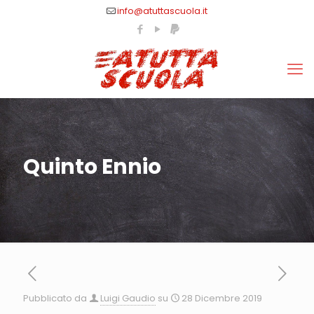
info@atuttascuola.it
Quinto Ennio
Pubblicato da
Luigi Gaudio
su
28 Dicembre 2019