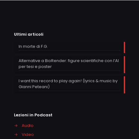
Ultimi articoli
In morte di F.G.
Alternative a BioRender: figure scientifiche con l’AI
per tesi e poster
I want this record to play again! (lyrics & music by
Gianni Peteani)
Lezioni in Podcast
→
Audio
→
Video