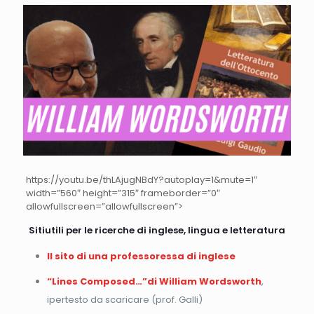
https://youtu.be/thLAjugNBdY?autoplay=1&mute=1″
width=”560″ height=”315″ frameborder=”0″
allowfullscreen=”allowfullscreen”>
Sitiutili per le ricerche di inglese, lingua e letteratura
Il sito di una professoressa di inglese
“Lines Composed…”di William Wordsworth
,
ipertesto da scaricare (prof. Galli)