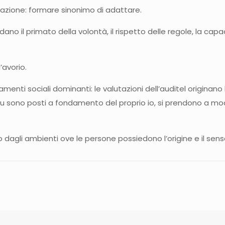
azione: formare sinonimo di adattare.
rdano il primato della volontà, il rispetto delle regole, la cap
’avorio.
enti sociali dominanti: le valutazioni dell’auditel originano le
 su sono posti a fondamento del proprio io, si prendono a mod
agli ambienti ove le persone possiedono l’origine e il senso