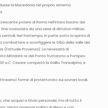
trodusse la Macedonia nel proprio sistema
a.
 il crescente potere di Roma nell’intero bacino dei
fine rovesciato da una serie di dittatori militari,
 centrali. Nel frattempo, in parte sotto la spinta di
 a combattere e sconfiggere le tribù della valle dei
s (l’attuale Provenza). La necessità di
ntro Mitridate re del Ponto fruttarono a Pompeo
il 50 a.C. Cesare conquistò la Gallia Transalpina, e
raverso forme di protettorato sui sovrani locali.
 che acquisì a titolo personale, ma di tutto il
. Senza avversari politici di rilievo e con