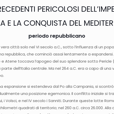
ECEDENTI PERICOLOSI DELL’IMP
MA E LA CONQUISTA DEL MEDITE
periodo repubblicano
ra città solo nel VI secolo a.C., sotto l’influenza di un popolo
na repubblica, che cominciò assai lentamente a espandersi. Co
e e Atene toccava l’apogeo del suo splendore sotto Pericle 
parte dell’Italia centrale. Ma nel 264 a.C. era a capo di una 
eo.
spansione si estendeva dal Po alla Campania, si scontrò con i
ualmente una posizione egemonica. Il conflitto iniziale si 
Equi, i Volsci, e nel IV secolo i Sanniti. Durante queste lotte R
chilometri quadrati di territorio; nel 260 a.C. circa 26.000. A