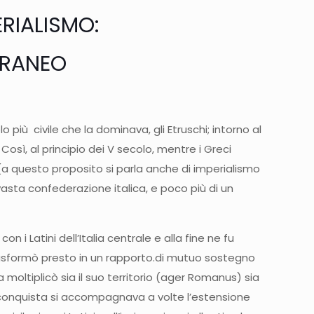
ERIALISMO:
RRANEO
 più civile che la dominava, gli Etruschi; intorno al
sì, al principio dei V secolo, mentre i Greci
(a questo proposito si parla anche di imperialismo
vasta confederazione italica, e poco più di un
 Latini dell’Italia centrale e alla fine ne fu
trasformò presto in un rapporto.di mutuo sostegno
oma moltiplicò sia il suo territorio (ager Romanus) sia
lla conquista si accompagnava a volte l’estensione