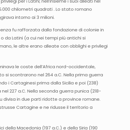
egi per i Latini; nell’insieme i suoi alleati nel
35.000 chilometri quadrati . Lo stato romano
girava intorno ai 3 milioni.
nza fu rafforzata dalla fondazione di colonie in
da Latini (a cui nei tempi più antichi si
o, le altre erano alleate con obblighi e privilegi
inava le coste dell’Africa nord-occidentale,
to si scontrarono nel 264 a.C. Nella prima guerra
i Cartaginesi prima dalla Sicilia e poi (238)
ia nel 227 a.C. Nella seconda guerra punica (218-
fu divisa in due parti ridotte a province romane.
trusse Cartagine e ne ridusse il territorio a
 della Macedonia (197 a.C.) e della Siria (190