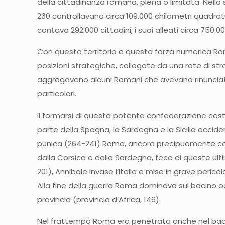
della cittadinanza romana, piena o limitata. Nello 
260 controllavano circa 109.000 chilometri quadrat
contava 292.000 cittadini, i suoi alleati circa 750.00
Con questo territorio e questa forza numerica Rom
posizioni strategiche, collegate da una rete di str
aggregavano alcuni Romani che avevano rinunciato a
particolari.
Il formarsi di questa potente confederazione cost
parte della Spagna, la Sardegna e la Sicilia occide
punica (264-241) Roma, ancora precipuamente conta
dalla Corsica e dalla Sardegna, fece di queste ultim
201), Annibale invase l’Italia e mise in grave peri
Alla fine della guerra Roma dominava sul bacino occ
provincia (provincia d’Africa, 146).
Nel frattempo Roma era penetrata anche nel bacino 