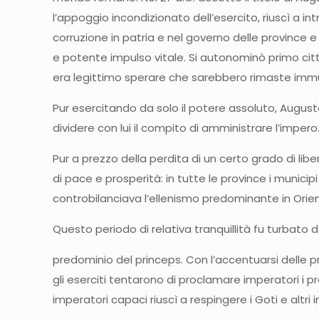
l’appoggio incondizionato dell’esercito, riuscì a in
corruzione in patria e nel governo delle province e c
e potente impulso vitale. Si autonominò primo citt
era legittimo sperare che sarebbero rimaste immu
Pur esercitando da solo il potere assoluto, Augus
dividere con lui il compito di amministrare l’impero
Pur a prezzo della perdita di un certo grado di lib
di pace e prosperità: in tutte le province i munic
controbilanciava l’ellenismo predominante in Orie
Questo periodo di relativa tranquillità fu turbato 
predominio del princeps. Con l’accentuarsi delle pres
gli eserciti tentarono di proclamare imperatori i pr
imperatori capaci riuscì a respingere i Goti e altri