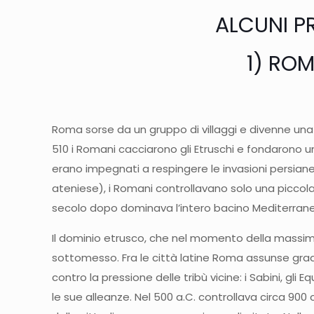
ALCUNI PR
1) RO
Roma sorse da un gruppo di villaggi e divenne una ve
510 i Romani cacciarono gli Etruschi e fondarono u
erano impegnati a respingere le invasioni persian
ateniese), i Romani controllavano solo una piccola 
secolo dopo dominava l’intero bacino Mediterran
Il dominio etrusco, che nel momento della massima e
sottomesso. Fra le città latine Roma assunse grad
contro la pressione delle tribù vicine: i Sabini, gli 
le sue alleanze. Nel 500 a.C. controllava circa 900 