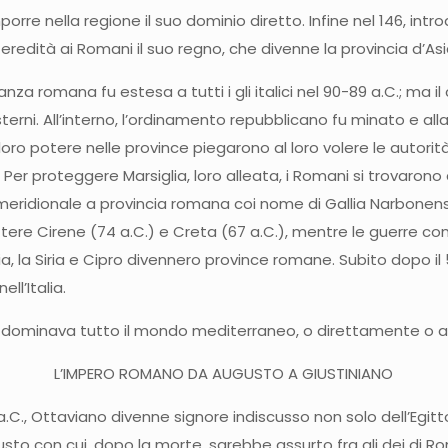
orre nella regione il suo dominio diretto. Infine nel 146, in
n eredità ai Romani il suo regno, che divenne la provincia d’Asi
nanza romana fu estesa a tutti i gli italici nel 90-89 a.C.; ma
erni. All’interno, l’ordinamento repubblicano fu minato e alla 
oro potere nelle province piegarono al loro volere le autorità
 Per proteggere Marsiglia, loro alleata, i Romani si trovarono
a meridionale a provincia romana coi nome di Gallia Narbonensi
re Cirene (74 a.C.) e Creta (67 a.C.), mentre le guerre co
Cicilia, la Siria e Cipro divennero province romane. Subito dopo 
ll’Italia.
a dominava tutto il mondo mediterraneo, o direttamente o att
L’IMPERO ROMANO DA AUGUSTO A GIUSTINIANO
., Ottaviano divenne signore indiscusso non solo dell’Egitto,
sto con cui, dopo la morte, sarebbe assurto fra gli dei di Roma