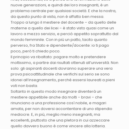
nuove generazioni, e quindi dei loro insegnanti, è un
problema centrale per qualsiasi società. E che la nostra,
da questo punto di vista, non è affatto ben messa.
Troppo a lungo il mestiere del docente – da quello delle
materne a quello dei licei – è stato visto quasi come un
lavoro a mezzo servizio, e perciò appetito soprattutto dal
mondo femminile. Con in più un patto, tacito quanto
perverso, fra Stato e dipendente/docente: io ti pago
poco, però ti chiedo poco.
Il principio va ribaltato: pagare molto e pretendere
moltissimo, a partire dai risultati ottenuti all’università. Non
solo: gli aspiranti docenti dovranno superare una vera
prova psicoattitudinale che verifichi sul serio se sono
idonei all’insegnamento, perché essersi laureati a pieni
voti non basta.
Soltanto in questo modo insegnare diventerà un
mestiere appetibile anche da molti – bravi – che
rinunciano a una professione così nobile, e magari
amata, per non doversi accontentare di uno stipendio
mediocre. E, in più, meglio meno insegnanti, ma
eccellenti, piuttosto che una pletora in cui azzeccare
quello davvero buono è come vincere alla lotteria.