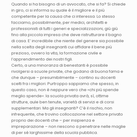
Quando si ha bisogno di un avvocato, che si fa? Si chiede
in giro, ci si informa su quale è il migliore e il più
competente per la causa che ci interessa. Lo stesso
facciamo, possibilmente, per medici, architetti e
professionisti di tutti i generi e specializzazioni, giù giù
fino alla piccola impresa che deve ristrutturare il bagno
di casa. E’ incredibile che niente del genere sia possibile
nella scelta degli insegnanti cui affidare il bene più
prezioso, ovvero la vita, la formazione civile e
l’apprendimento dei nostri figli.
Certo, a una minoranza di benestanti è possibile
rivolgersi a scuole private, che godano di buona fama e
che dunque – presumibilmente – contino su docenti
scelti fra i migliori. Purtroppo sappiamo che spesso, in
questo caso, non è neppure vero che «chi più spende
meglio spende»: la scuola privata avrà, sì, ottime
strutture, aule ben tenute, varietà di servizi e di corsi
supplementari. Ma gli insegnanti? C’è il rischio, non
infrequente, che trovino collocazione nel settore privato
proprio dei docenti che – per insipienza e
impreparazione – non riescono a penetrare nelle maglie
di per sé larghissime della scuola pubblica.