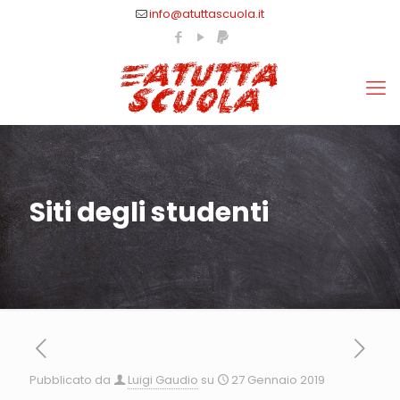
info@atuttascuola.it
Siti degli studenti
Pubblicato da
Luigi Gaudio
su
27 Gennaio 2019