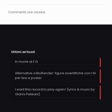
Comments are closed.
Ultimi articoli
In morte di F.G.
Alternative a BioRender: figure scientifiche con l’AI
per tesi e poster
I want this record to play again! (lyrics & music by
Gianni Peteani)