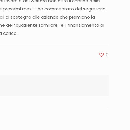
 lavoro e del welfare ben oltre il confine delle
nei prossimi mesi – ha commentato del segretario
ali di sostegno alle aziende che premiano la
one del “quoziente familiare” e il finanziamento di
a carico.
0