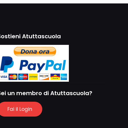
Sostieni Atuttascuola
Sei un membro di Atuttascuola?
Fai il Login