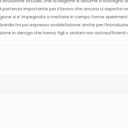
a situazione attuale, che la Regione si assume a sostegno del
di partenza importante per il lavoro che ancora ci aspetta 
 Regione si e’ impegnata a mettere in campo forme speriment
 Lombardia ha poi espresso soddisfazione anche per l’introduzi
zione in deroga che hanno figli o anziani non autosufficienti 